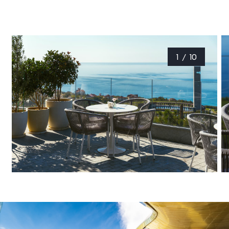
1
/
10