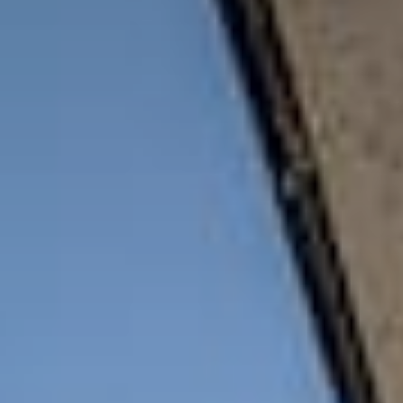
Тренажерный зал
Игровой зал
Фитнес студия
Бассейны
Теннисные корты
Падел
Морские развлечения
Яхты
Пляж
Дайвинг
Морские развлечения
Парусный клуб
Яхт-клуб «Мрия»
Маяк Мечты
Экскурсии
Экскурсии на
Экскурсии по Крыму