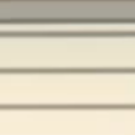
Тренажерный зал
Игровой зал
Фитнес студия
Бассейны
Теннисные корты
Падел
Морские развлечения
Яхты
Пляж
Дайвинг
Морские развлечения
Парусный клуб
Яхт-клуб «Мрия»
Маяк Мечты
Экскурсии
Экскурсии на
Экскурсии по Крыму