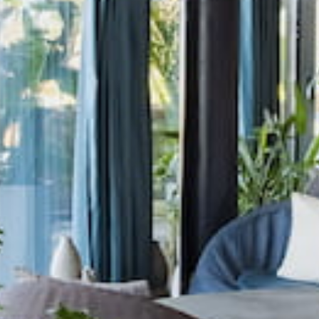
Тренажерный зал
Игровой зал
Фитнес студия
Бассейны
Теннисные корты
Падел
Морские развлечения
Яхты
Пляж
Дайвинг
Морские развлечения
Парусный клуб
Яхт-клуб «Мрия»
Маяк Мечты
Экскурсии
Экскурсии на
Экскурсии по Крыму