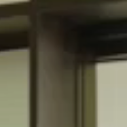
LCD телевизоры
Электрочайник
Хамам
Зерновая кофемашина
Ванная комната с ванной и тропическим
душем
Мини-бар
(согласно тарифному плану)