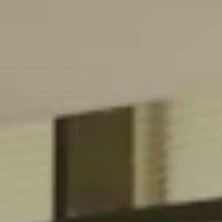
территории курорта
Джакузи
Групповые экскурсии
Возможность оборудования зоны барбекю
Косметическое зеркало
Фитнес-зона
Телефон
Дополнительная кровать
Высокоскоростной WI-FI на всей
территории курорта
Бассейн возле дома
Настольные лампы