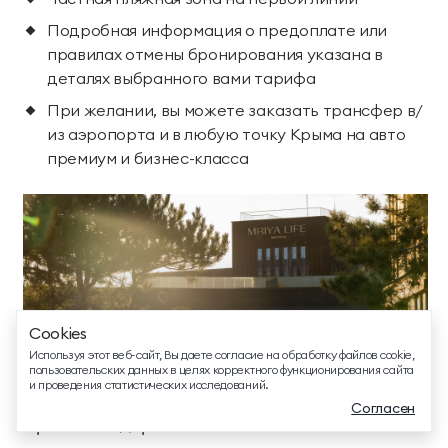
Подробная информация о предоплате или
правилах отмены бронирования указана в
деталях выбранного вами тарифа
При желании, вы можете заказать трансфер в/
из аэропорта и в любую точку Крыма на авто
ТЕЛЕФОН ДЛЯ СВЯЗИ
премиум и бизнес-класса
88005505271
ДОПОЛНИТЕЛЬНЫЙ ТЕЛЕФОН ДЛЯ СВЯЗИ
+74991107964
СВЯЗАТЬСЯ В МЕССЕНДЖЕРЕ
Cookies
EMAIL ДЛЯ ВОПРОСОВ И ПОЖЕЛАНИЙ
Используя этот веб-сайт, Вы даете согласие на обработку файлов cookie,
Комплементарные оздоровительные программы от 3
info@mriyaresort.com
пользовательских данных в целях корректного функционирования сайта
ночей
и проведения статистических исследований.
Согласен
Красота и здоровье