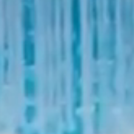
Тренажерный зал
Игровой зал
Фитнес студия
Бассейны
Теннисные корты
Падел
Морские развлечения
Яхты
Пляж
Дайвинг
Морские развлечения
Парусный клуб
Яхт-клуб «Мрия»
Маяк Мечты
Экскурсии
Экскурсии на
Экскурсии по Крыму