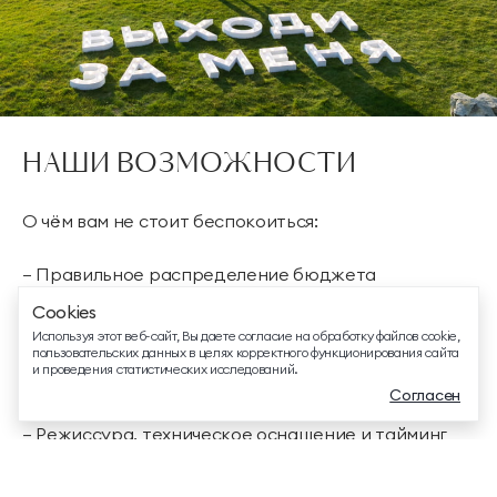
ТЕЛЕФОН ДЛЯ СВЯЗИ
88005505271
НАШИ ВОЗМОЖНОСТИ
ДОПОЛНИТЕЛЬНЫЙ ТЕЛЕФОН ДЛЯ СВЯЗИ
+74991107964
О чём вам не стоит беспокоиться:
СВЯЗАТЬСЯ В МЕССЕНДЖЕРЕ
– Правильное распределение бюджета
– Поиск красивой локации
Cookies
EMAIL ДЛЯ ВОПРОСОВ И ПОЖЕЛАНИЙ
– Меню
Используя этот веб-сайт, Вы даете согласие на обработку файлов cookie,
info@mriyaresort.com
– Концепция декора и поиск декоратора
пользовательских данных в целях корректного функционирования сайта
и проведения статистических исследований.
– Решение организационных и форс-мажорных
Согласен
вопросов
– Режиссура, техническое оснащение и тайминг
– Подбор артистов и шоу-программы, оснащение
Меню
Забронировать
Связаться
райдеров