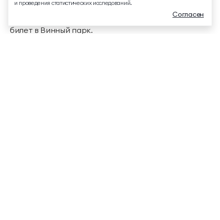
и проведения статистических исследований.
Согласен
Посетить Фонотеку можно, приобретя входной
билет в Винный парк.
Меню
Забронировать
Связаться
Купить билет
ФОНОТЕКА