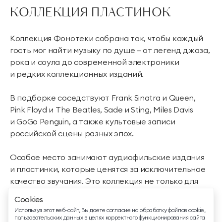
КОЛЛЕКЦИЯ ПЛАСТИНОК
Коллекция Фонотеки собрана так, чтобы каждый
гость мог найти музыку по душе — от легенд джаза,
рока и соула до современной электроники
и редких коллекционных изданий.
В подборке соседствуют Frank Sinatra и Queen,
ТЕЛЕФОН ДЛЯ СВЯЗИ
Pink Floyd и The Beatles, Sade и Sting, Miles Davis
88005505271
и GoGo Penguin, а также культовые записи
российской сцены разных эпох.
ДОПОЛНИТЕЛЬНЫЙ ТЕЛЕФОН ДЛЯ СВЯЗИ
+74991107964
Особое место занимают аудиофильские издания
и пластинки, которые ценятся за исключительное
СВЯЗАТЬСЯ В МЕССЕНДЖЕРЕ
качество звучания. Это коллекция не только для
фона и настроения, но и для внимательного
Cookies
прослушивания — с уважением к музыке
EMAIL ДЛЯ ВОПРОСОВ И ПОЖЕЛАНИЙ
Используя этот веб-сайт, Вы даете согласие на обработку файлов cookie,
и её истории.
info@mriyaresort.com
пользовательских данных в целях корректного функционирования сайта