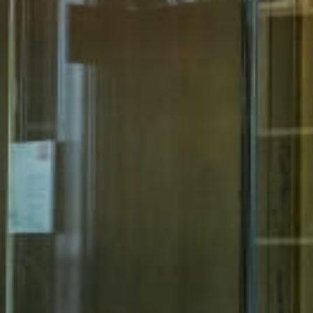
Тренажерный зал
Игровой зал
Фитнес студия
Бассейны
Теннисные корты
Падел
Морские развлечения
Яхты
Пляж
Дайвинг
Морские развлечения
Парусный клуб
Яхт-клуб «Мрия»
Маяк Мечты
Экскурсии
Экскурсии на
Экскурсии по Крыму