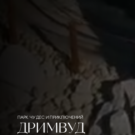
ПАРК ЧУДЕС И ПРИКЛЮЧЕНИЙ
ДРИМВУД