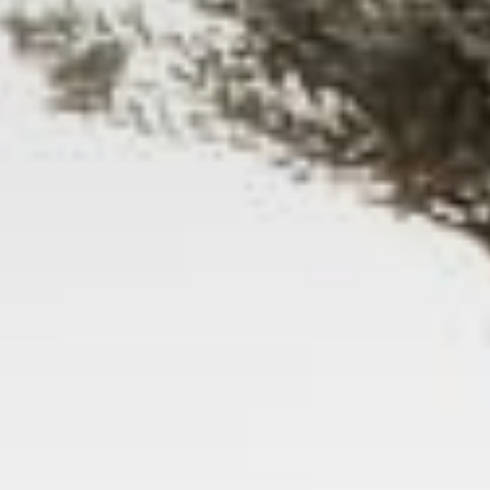
Тренажерный зал
Игровой зал
Фитнес студия
Бассейны
Теннисные корты
Падел
Морские развлечения
Яхты
Пляж
Дайвинг
Морские развлечения
Парусный клуб
Яхт-клуб «Мрия»
Маяк Мечты
Экскурсии
Экскурсии на
Экскурсии по Крыму