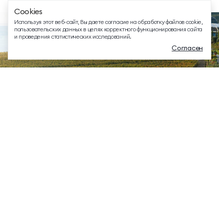
Cookies
EMAIL ДЛЯ ВОПРОСОВ И ПОЖЕЛАНИЙ
Используя этот веб-сайт, Вы даете согласие на обработку файлов cookie,
info@mriyaresort.com
пользовательских данных в целях корректного функционирования сайта
и проведения статистических исследований.
Согласен
Меню
Забронировать
Связаться