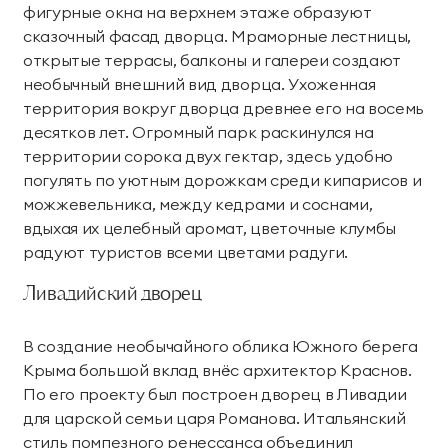
фигурные окна на верхнем этаже образуют
сказочный фасад дворца. Мраморные лестницы,
открытые террасы, балконы и галереи создают
необычный внешний вид дворца. Ухоженная
территория вокруг дворца древнее его на восемь
десятков лет. Огромный парк раскинулся на
территории сорока двух гектар, здесь удобно
погулять по уютным дорожкам среди кипарисов и
можжевельника, между кедрами и соснами,
вдыхая их целебный аромат, цветочные клумбы
радуют туристов всеми цветами радуги.
Ливадийский дворец
В создание необычайного облика Южного берега
Крыма большой вклад внёс архитектор Краснов.
По его проекту был построен дворец в Ливадии
для царской семьи царя Романова. Итальянский
стиль помпезного ренессанса объединил