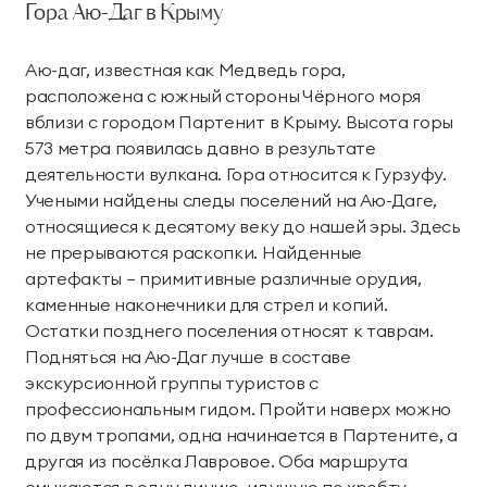
Гора Аю-Даг в Крыму
Аю-даг, известная как Медведь гора,
расположена с южный стороны Чёрного моря
вблизи с городом Партенит в Крыму. Высота горы
573 метра появилась давно в результате
деятельности вулкана. Гора относится к Гурзуфу.
Учеными найдены следы поселений на Аю-Даге,
относящиеся к десятому веку до нашей эры. Здесь
не прерываются раскопки. Найденные
артефакты – примитивные различные орудия,
каменные наконечники для стрел и копий.
Остатки позднего поселения относят к таврам.
Подняться на Аю-Даг лучше в составе
экскурсионной группы туристов с
профессиональным гидом. Пройти наверх можно
по двум тропами, одна начинается в Партените, а
другая из посёлка Лавровое. Оба маршрута
смыкаются в одну линию, идущую по хребту