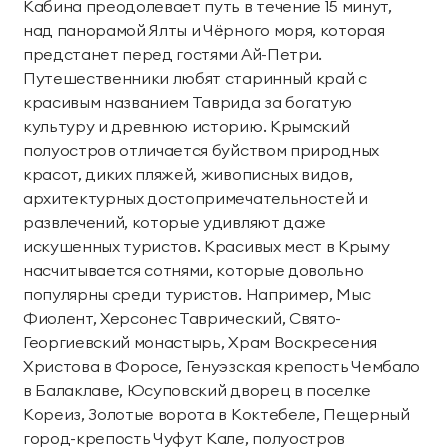
Кабина преодолевает путь в течение 15 минут,
над панорамой Ялты и Чёрного моря, которая
предстанет перед гостями Ай-Петри.
Путешественники любят старинный край с
красивым названием Таврида за богатую
культуру и древнюю историю. Крымский
полуостров отличается буйством природных
красот, диких пляжей, живописных видов,
архитектурных достопримечательностей и
развлечений, которые удивляют даже
искушенных туристов. Красивых мест в Крыму
насчитывается сотнями, которые довольно
популярны среди туристов. Например, Мыс
Фиолент, Херсонес Таврический, Свято-
Георгиевский монастырь, Храм Воскресения
Христова в Форосе, Генуэзская крепость Чембало
в Балаклаве, Юсуповский дворец в поселке
Кореиз, Золотые ворота в Коктебеле, Пещерный
город-крепость Чуфут Кале, полуостров