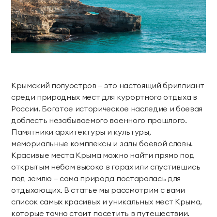
Номера
Проведение дня
Проведение
Лояльность
комплексной
рождения
фотосессий
Teppanyaki
Лобби Бар
диагностики
Делюкс
Коннект Делюкс
Семейный отдых
организма
Аква бар
Органик бар
О курорте
Карта курорта
Семейный люкс
Королевский люкс
День мечты
Эксклюзивные
Экспресс-программы
Пляжный бар Chillout
Чайный дом
Наша команда
Блог
программы
Делюкс Прайм
Коннект Делюкс
Услуги и сервис
Сигарный лаунж
Забегаловка
Пресс-центр
Награды
Прайм
Крымский полуостров – это настоящий бриллиант
Специальные
Космо
Кофейня «1804»
среди природных мест для курортного отдыха в
Яхт-клуб
предложения
Карьера
Партнерам
Супериор Люкс
Пентхаус
России. Богатое историческое наследие и боевая
оздоровления
Лаунж-бар «Макао»
Stars Coffee
Закупки
Частые вопросы
доблесть незабываемого военного прошлого.
Курорт
Апартаменты
Памятники архитектуры и культуры,
Фонотека
Черное море
Журнал Мрия
мемориальные комплексы и залы боевой славы.
Проведение мероприятий
СПА-апартаменты
Апартаменты «Имение
Красивые места Крыма можно найти прямо под
Пиратская бухта
«Тики» Бар Макао
Сёгуна»
открытым небом высоко в горах или спустившись
Реновация курорта
под землю – сама природа постаралась для
Тематические парки
отдыхающих. В статье мы рассмотрим с вами
Устойчивое развитие
Виллы
список самых красивых и уникальных мест Крыма,
Японский сад
Винный парк
которые точно стоит посетить в путешествии.
Контакты
Семейные виллы
Президентские виллы