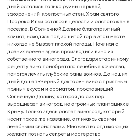
территории курорта
дней остались только руины церквей,
захоронений, крепостных стен. Храм святого
Групповые экскурсии
Пророка Ильи остался в целости и расположен в
поселке. В Солнечной Долине благоприятный
климат, находясь под защитой гор в этом месте
никогда не бывает плохой погоды. Начиная с
давних времен здесь производили вино из
собственного винограда. Благодаря старинному
рецепту вино приобретало лечебные качества,
помогая лечить глубокие раны воинов. До наших
дней дошел «Чёрный доктор» – вино с приятным
пряным вкусом и ароматом, прославивший
Солнечную Долину, которая до сих пор
выращивает виноград на огромных плантациях в
Крыму. Только здесь растет виноград, который
носит такое же название, отличаясь своими
лечебными свойствами. Множество отдыхающих
желают познать секреты мастерства