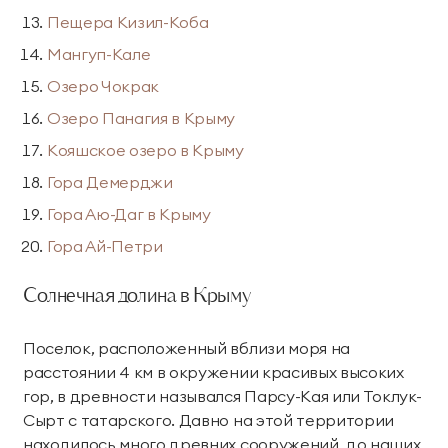
Тренажерный зал
Игровой зал
Пещера Кизил-Коба
Мангуп-Кале
Фитнес студия
Бассейны
Озеро Чокрак
Теннисные корты
Падел
Озеро Панагия в Крыму
Кояшское озеро в Крыму
Морские развлечения
Гора Демерджи
Яхты
Пляж
Гора Аю-Даг в Крыму
Гора Ай-Петри
Дайвинг
Морские развлечения
Парусный клуб
Яхт-клуб «Мрия»
Солнечная долина в Крыму
Маяк Мечты
Поселок, расположенный вблизи моря на
расстоянии 4 км в окружении красивых высоких
Экскурсии
гор, в древности назывался Парсу-Кая или Токлук-
Сырт с татарского. Давно на этой территории
Экскурсии на
Экскурсии по Крыму
находилось много древних сооружений, до наших