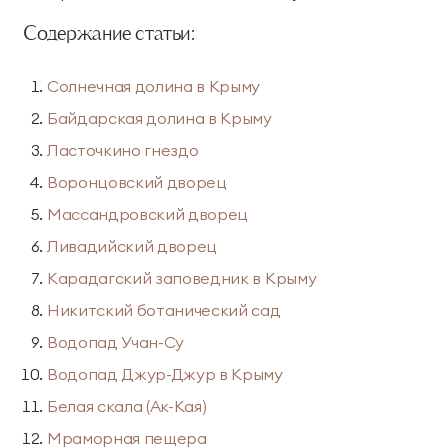
Парк приключений
Содержание статьи:
Императорские виллы
Дримвуд
СВЯЗАТЬСЯ В МЕССЕНДЖЕРЕ
Солнечная долина в Крыму
Винные виллы
Для детей
Байдарская долина в Крыму
Семейные винные
Президентские
Ласточкино гнездо
Развлекательный
Анимация
виллы
винные виллы
Воронцовский дворец
центр «Метрополис»
Массандровский дворец
Парк развлечений
Пиратский галеон
Размещение с
Ливадийский дворец
«Дримвуд»
«Полундра»
животными
Карадагский заповедник в Крыму
Номера для малышей
Услуги няни
Никитский ботанический сад
Детский клуб
День рождения для
Водопад Учан-Су
детей
Водопад Джур-Джур в Крыму
Белая скала (Ак-Кая)
Спорт и активный отдых
Мраморная пещера