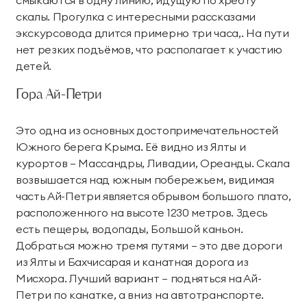
скалы. Прогулка с интересными рассказами
экскурсовода длится примерно три часа,. На пути
нет резких подъёмов, что располагает к участию
детей.
Гора Ай-Петри
Это одна из основных достопримечательностей
Южного берега Крыма. Её видно из Ялты и
курортов – Массандры, Ливадии, Ореанды. Скала
возвышается над южным побережьем, видимая
часть Ай-Петри является обрывом большого плато,
расположенного на высоте 1230 метров. Здесь
есть пещеры, водопады, Большой каньон.
Добраться можно тремя путями – это две дороги
из Ялты и Бахчисарая и канатная дорога из
Мисхора. Лучший вариант – подняться на Ай-
Петри по канатке, а вниз на автотранспорте.