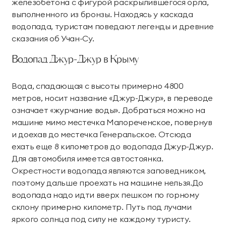
железобетона с фигурой раскрылившегося орла,
выполненного из бронзы. Находясь у каскада
водопада, туристам поведают легенды и древние
сказания об Учан-Су.
Водопад Джур-Джур в Крыму
Вода, спадающая с высоты примерно 4800
метров, носит название «Джур-Джур», в переводе
означает «журчание воды». Добраться можно на
машине мимо местечка Малореченское, повернув
и доехав до местечка Генеральское. Отсюда
ехать еще 8 километров до водопада Джур-Джур.
Для автомобиля имеется автостоянка.
Окрестности водопада являются заповедником,
поэтому дальше проехать на машине нельзя.До
водопада надо идти вверх пешком по горному
склону примерно километр. Путь под лучами
яркого солнца под силу не каждому туристу.