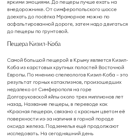
яркими эмоциями. До пещеры лучше ехать на
внедорожнике. От симферопольского шоссе
доехать до посёлка Мраморное можно по
асфальтированной дороге, затем надо двигаться
до пещеры по грунтовой.
Пещера Кизил-Коба
Самой большой пещерой в Крыму является Кизил-
Коба из карстовых крупных полостей Восточной
Европы. По мнению спелеологов Кизил-Коба – это
результат горных катаклизмов, произошедших
недалеко от Симферополя на горе
Долгоруковской яйлы около трех миллионов лет
назад. Название пещеры, в переводе как
«Красная пещера», связано с красным цветом её
поверхности из-за наличия в горной породе
оксида железа. Подземелья ещё продолжают
исследовать. На сегодняшний день