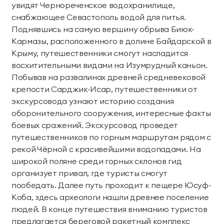
увидят Чернореченское водохранилище,
снабжающее Севастополь водой для питья.
Поднявшись на самую вершину обрыва Биюк-
Кармазы, расположенного в долине Байдарской в
Крыму, путешественники смогут насладится
восхитительными видами на Изумрудный каньон.
Побывав на развалинах древней средневековой
крепости Сарджик-Исар, путешественники от
экскурсовода узнают историю создания
оборонительного сооружения, интересные факты
боевых сражений. Экскурсовод проведет
путешественников по горным маршрутам рядом с
рекой Чёрной с красивейшими водопадами. На
широкой поляне среди горных склонов гид
организует привал, где туристы смогут
пообедать. Далее путь проходит к пещере Юсуф-
Коба, здесь археологи нашли древнее поселение
людей. В конце путешествия вниманию туристов
предлагается береговой ракетный комплекс