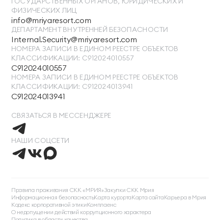
ГОСУДАРСТВЕННЫХ ОРГАНОВ, ЮРИДИЧЕСКИХ И
ФИЗИЧЕСКИХ ЛИЦ
info@mriyaresort.com
ДЕПАРТАМЕНТ ВНУТРЕННЕЙ БЕЗОПАСНОСТИ
Internal.Security@mriyaresort.com
НОМЕРА ЗАПИСИ В ЕДИНОМ РЕЕСТРЕ ОБЪЕКТОВ
КЛАССИФИКАЦИИ: С912024010557
С912024010557
НОМЕРА ЗАПИСИ В ЕДИНОМ РЕЕСТРЕ ОБЪЕКТОВ
КЛАССИФИКАЦИИ: С912024013941
С912024013941
СВЯЗАТЬСЯ В МЕССЕНДЖЕРЕ
НАШИ СОЦСЕТИ
ТЕЛЕФОН ДЛЯ СВЯЗИ
88005505271
Правила проживания СКК «МРИЯ»
Закупки СКК Мрия
Информационная безопасность
Карта курорта
Карта сайта
Карьера в Мрия
ДОПОЛНИТЕЛЬНЫЙ ТЕЛЕФОН ДЛЯ СВЯЗИ
Кодекс корпоративной этики
Комплаенс
О недопущении действий коррупционного характера
+74991107964
Политика в области качества