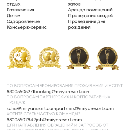
отдых
залов
Развлечения
Аренда помещений
Детям
Проведение свадеб
Оздоровление
Проведение дня
Консьерж-сервис
рождения
ПО ВОПРОСАМ БРОНИРОВАНИЯ ПРОЖИВАНИЯ И УСЛУГ
88005505271
booking@mriyaresort.com
ПО ВОПРОСАМ ПАРТНЕРСКИХ И КОРПОРАТИВНЫХ
ПРОДАЖ
sales@mriyaresort.com
partners@mriyaresort.com
ХОТИТЕ СТАТЬ ЧАСТЬЮ КОМАНДЫ?
88005507842
job@mriyaresort.com
ДЛЯ НАПРАВЛЕНИЯ ОБРАЩЕНИЙ И ЗАПРОСОВ ОТ