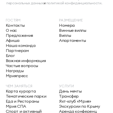
персональных данных
и
политикой конфиденциальности.
ГОСТЯМ
РАЗМЕЩЕНИЕ
Контакты
Номера
О нас
Винные виллы
Предложения
Виллы
Афиша
Апартаменты
Наша команда
Партнерам
Блог
Важная информация
Частые вопросы
Награды
Мрияпресс
ЧЕМ ЗАНЯТЬСЯ
УСЛУГИ
Карта курорта
День мечты
Тематические парки
Трансфер
Еда и Рестораны
Яхт-клуб «Мрия»
Мрия СПА
Экскурсии по Крыму
Спорт и активный
Аренда конференц