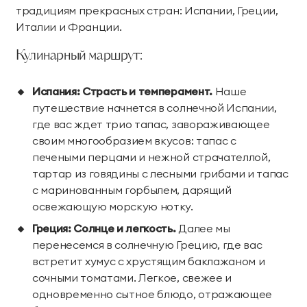
традициям прекрасных стран: Испании, Греции,
Парк приключений
Императорские виллы
Италии и Франции.
Дримвуд
СВЯЗАТЬСЯ В МЕССЕНДЖЕРЕ
Кулинарный маршрут:
Винные виллы
Для детей
Испания: Страсть и темперамент.
Наше
Семейные винные
Президентские
путешествие начнется в солнечной Испании,
Развлекательный
Анимация
виллы
винные виллы
где вас ждет трио тапас, завораживающее
центр «Метрополис»
своим многообразием вкусов: тапас с
Парк развлечений
Пиратский галеон
Размещение с
печеными перцами и нежной страчателлой,
«Дримвуд»
«Полундра»
животными
тартар из говядины с лесными грибами и тапас
с маринованным горбылем, дарящий
Номера для малышей
Услуги няни
освежающую морскую нотку.
Детский клуб
День рождения для
Греция: Солнце и легкость.
Далее мы
детей
перенесемся в солнечную Грецию, где вас
встретит хумус с хрустящим баклажаном и
сочными томатами. Легкое, свежее и
Спорт и активный отдых
одновременно сытное блюдо, отражающее