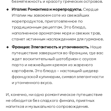
безмятежность и красоту греческих островов.
Тренажерный зал
Игровой зал
Италия: Романтика и морепродукты.
Сердце
Фитнес студия
Бассейны
Италии мы завоюем соте из свежайших
морепродуктов, приготовленное по
Теннисные корты
Падел
традиционным рецептам. Это блюдо,
наполненное ароматами моря и свежих трав,
станет истинным наслаждением для гурманов.
Морские развлечения
Франция: Элегантность и утонченность.
Наше
Яхты
Пляж
путешествие завершится во Франции, где вас
ждет восхитительный шатобриан с соусом
Дайвинг
Морские развлечения
порто и нежнейшим кремом из жареного
картофеля. Это блюдо – настоящий шедевр
Парусный клуб
Яхт-клуб «Мрия»
французской кулинарии, символ элегантности
и утонченного вкуса.
Маяк Мечты
И, конечно, ни одно романтическое путешествие
Экскурсии
не обходится без сладкого финала, приятных
напитков и музыкального сопровождения.
Экскурсии на
Экскурсии по Крыму