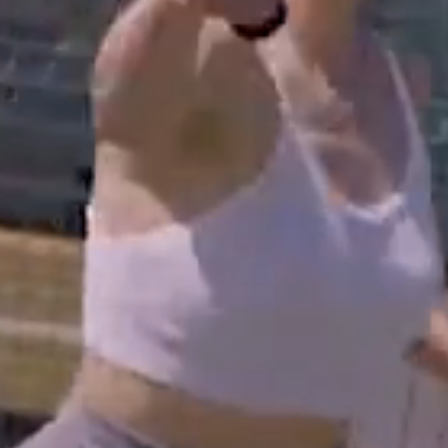
Тренажерный зал
Игровой зал
Фитнес студия
Бассейны
Теннисные корты
Падел
Морские развлечения
Яхты
Пляж
Дайвинг
Морские развлечения
Парусный клуб
Яхт-клуб «Мрия»
Маяк Мечты
Экскурсии
Экскурсии на
Экскурсии по Крыму