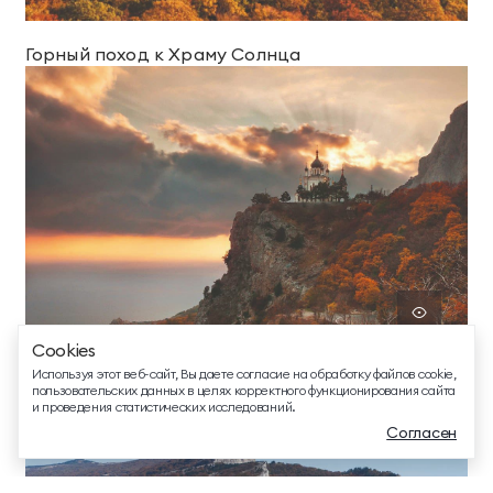
Горный поход к Храму Солнца
ТЕЛЕФОН ДЛЯ СВЯЗИ
88005505271
ДОПОЛНИТЕЛЬНЫЙ ТЕЛЕФОН ДЛЯ СВЯЗИ
+74991107964
СВЯЗАТЬСЯ В МЕССЕНДЖЕРЕ
Cookies
EMAIL ДЛЯ ВОПРОСОВ И ПОЖЕЛАНИЙ
Используя этот веб-сайт, Вы даете согласие на обработку файлов cookie,
info@mriyaresort.com
пользовательских данных в целях корректного функционирования сайта
Чёртова лестница – Форосская церковь
и проведения статистических исследований.
Согласен