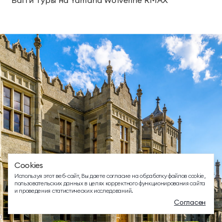
ТЕЛЕФОН ДЛЯ СВЯЗИ
88005505271
ДОПОЛНИТЕЛЬНЫЙ ТЕЛЕФОН ДЛЯ СВЯЗИ
+74991107964
СВЯЗАТЬСЯ В МЕССЕНДЖЕРЕ
Cookies
EMAIL ДЛЯ ВОПРОСОВ И ПОЖЕЛАНИЙ
Используя этот веб-сайт, Вы даете согласие на обработку файлов cookie,
info@mriyaresort.com
пользовательских данных в целях корректного функционирования сайта
и проведения статистических исследований.
Согласен