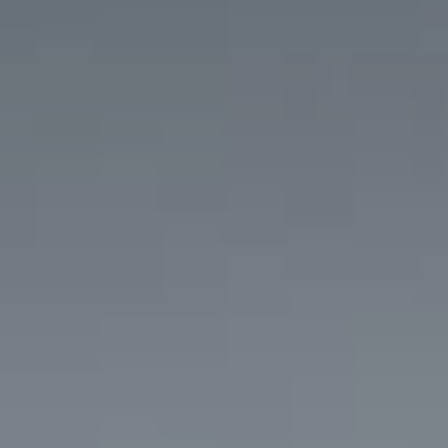
Тренажерный зал
Игровой зал
Фитнес студия
Бассейны
Теннисные корты
Падел
Морские развлечения
Яхты
Пляж
Дайвинг
Морские развлечения
Парусный клуб
Яхт-клуб «Мрия»
Маяк Мечты
Экскурсии
Экскурсии на
Экскурсии по Крыму