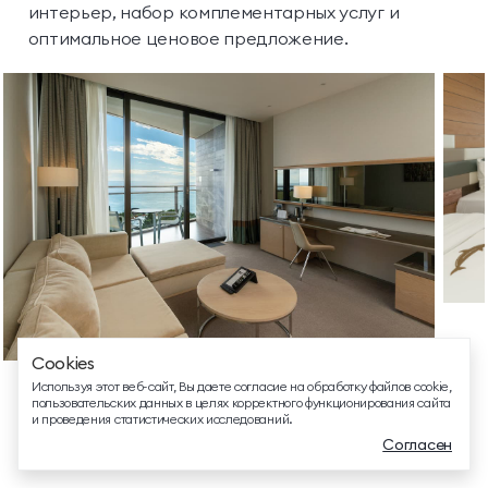
интерьер, набор комплементарных
услуг
и
оптимальное ценовое предложение.
ТЕЛЕФОН ДЛЯ СВЯЗИ
88005505271
ДОПОЛНИТЕЛЬНЫЙ ТЕЛЕФОН ДЛЯ СВЯЗИ
+74991107964
СВЯЗАТЬСЯ В МЕССЕНДЖЕРЕ
Cookies
EMAIL ДЛЯ ВОПРОСОВ И ПОЖЕЛАНИЙ
Используя этот веб-сайт, Вы даете согласие на обработку файлов cookie,
info@mriyaresort.com
пользовательских данных в целях корректного функционирования сайта
СУПЕРИОР ЛЮКС
и проведения статистических исследований.
Согласен