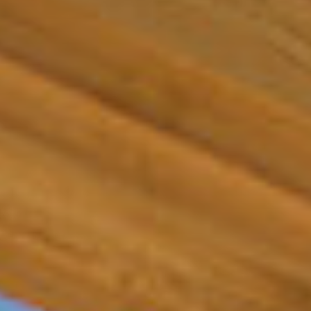
Тренажерный зал
Игровой зал
Фитнес студия
Бассейны
Теннисные корты
Падел
Морские развлечения
Яхты
Пляж
Дайвинг
Морские развлечения
Парусный клуб
Яхт-клуб «Мрия»
Маяк Мечты
Экскурсии
Экскурсии на
Экскурсии по Крыму