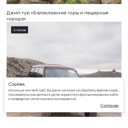
Джип-тур «Балаклавские горы и пещерные
города»
6 часов
ТЕЛЕФОН ДЛЯ СВЯЗИ
88005505271
ДОПОЛНИТЕЛЬНЫЙ ТЕЛЕФОН ДЛЯ СВЯЗИ
+74991107964
СВЯЗАТЬСЯ В МЕССЕНДЖЕРЕ
Cookies
EMAIL ДЛЯ ВОПРОСОВ И ПОЖЕЛАНИЙ
Используя этот веб-сайт, Вы даете согласие на обработку файлов cookie,
info@mriyaresort.com
пользовательских данных в целях корректного функционирования сайта
и проведения статистических исследований.
Согласен