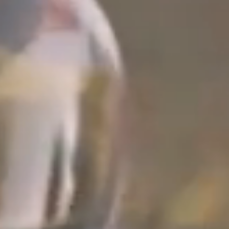
Тренажерный зал
Игровой зал
Фитнес студия
Бассейны
Теннисные корты
Падел
Морские развлечения
Яхты
Пляж
Дайвинг
Морские развлечения
Парусный клуб
Яхт-клуб «Мрия»
Маяк Мечты
Экскурсии
Экскурсии на
Экскурсии по Крыму