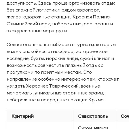
доступность. Здесь проще организовать отдых
территории курорта
без сложной логистики: рядом аэропорт,
железнодорожные станции, Красная Поляна,
Групповые экскурсии
Олимпийский парк, набережные, рестораны и
экскурсионные маршруты.
Севастополь чаще выбирают туристы, которым
важны спокойная атмосфера, историческое
наследие, бухты, морские виды, сухой климат и
возможность совместить пляжный отдых с
прогулками по памятным местам. Это
направление особенно интересно тем, кто хочет
увидеть Херсонес Таврический, военные
мемориалы, уникальные старинные храмы,
набережные и природные локации Крыма.
Критерий
Севастополь
Со
Сухой, мягкая