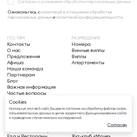
Согласен с условиями обработки персональных данных
Ознакомьтесь с
политикой в отношении обработки
персональных данных
и
политикой конфиденциальности.
ГОСТЯМ
РАЗМЕЩЕНИЕ
Контакты
Номера
ТЕЛЕФОН ДЛЯ СВЯЗИ
О нас
Винные виллы
88005505271
Предложения
Виллы
Афиша
Апартаменты
ДОПОЛНИТЕЛЬНЫЙ ТЕЛЕФОН ДЛЯ СВЯЗИ
Наша команда
+74991107964
Партнерам
Блог
СВЯЗАТЬСЯ В МЕССЕНДЖЕРЕ
Важная информация
Частые вопросы
Награды
Cookies
Мрияпресс
EMAIL ДЛЯ ВОПРОСОВ И ПОЖЕЛАНИЙ
Используя этот веб-сайт, Вы даете согласие на обработку файлов cookie,
info@mriyaresort.com
пользовательских данных в целях корректного функционирования сайта
ЧЕМ ЗАНЯТЬСЯ
УСЛУГИ
и проведения статистических исследований.
Карта курорта
День мечты
Согласен
Тематические парки
Трансфер
Еда и Рестораны
Яхт-клуб «Мрия»