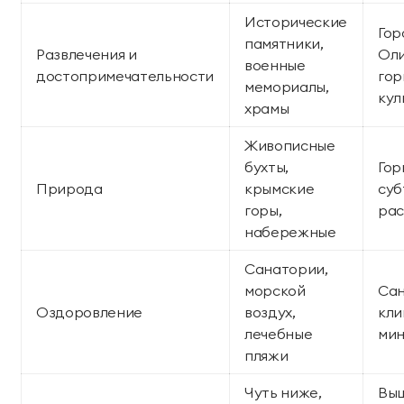
Исторические
Гор
памятники,
Развлечения и
Оли
военные
достопримечательности
гор
мемориалы,
кул
храмы
Живописные
бухты,
Гор
Природа
крымские
суб
горы,
рас
набережные
Санатории,
морской
Сан
Оздоровление
воздух,
кли
лечебные
мин
пляжи
Чуть ниже,
Выш