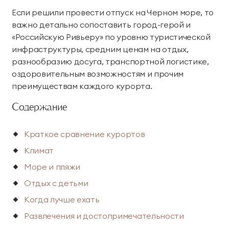
Если решили провести отпуск на Черном море, то
Парк приключений
Императорские виллы
важно детально сопоставить город-герой и
Дримвуд
СВЯЗАТЬСЯ В МЕССЕНДЖЕРЕ
«Российскую Ривьеру» по уровню туристической
инфраструктуры, средним ценам на отдых,
Винные виллы
Для детей
разнообразию досуга, транспортной логистике,
оздоровительным возможностям и прочим
Семейные винные
Президентские
Развлекательный
Анимация
преимуществам каждого курорта.
виллы
винные виллы
центр «Метрополис»
Содержание
Парк развлечений
Пиратский галеон
Размещение с
«Дримвуд»
«Полундра»
животными
Краткое сравнение курортов
Номера для малышей
Услуги няни
Климат
Море и пляжи
Детский клуб
День рождения для
детей
Отдых с детьми
Когда лучше ехать
Спорт и активный отдых
Развлечения и достопримечательности