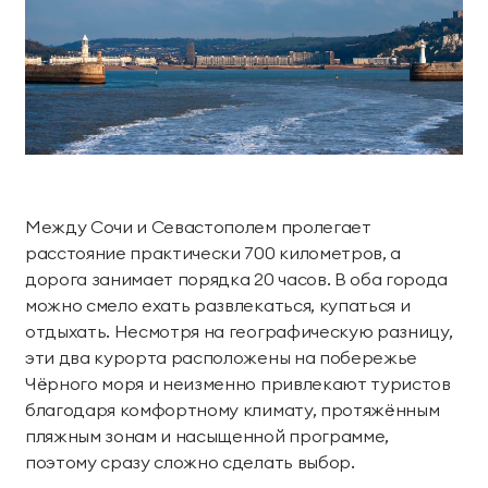
Номера
Проведение дня
Проведение
Лояльность
комплексной
рождения
фотосессий
Teppanyaki
Лобби Бар
диагностики
Делюкс
Коннект Делюкс
Семейный отдых
организма
Аква бар
Органик бар
О курорте
Карта курорта
Семейный люкс
Королевский люкс
День мечты
Эксклюзивные
Экспресс-программы
Пляжный бар Chillout
Чайный дом
Наша команда
Блог
программы
Делюкс Прайм
Коннект Делюкс
Услуги и сервис
Сигарный лаунж
Забегаловка
Пресс-центр
Награды
Прайм
Специальные
Космо
Кофейня «1804»
Яхт-клуб
предложения
Карьера
Партнерам
Супериор Люкс
Пентхаус
Между Сочи и Севастополем пролегает
оздоровления
расстояние практически 700 километров, а
Лаунж-бар «Макао»
Stars Coffee
Закупки
Частые вопросы
Курорт
дорога занимает порядка 20 часов. В оба города
Апартаменты
можно смело ехать развлекаться, купаться и
Фонотека
Черное море
Журнал Мрия
Проведение мероприятий
отдыхать. Несмотря на географическую разницу,
СПА-апартаменты
Апартаменты «Имение
Пиратская бухта
«Тики» Бар Макао
эти два курорта расположены на побережье
Сёгуна»
Реновация курорта
Чёрного моря и неизменно привлекают туристов
благодаря комфортному климату, протяжённым
Тематические парки
Устойчивое развитие
Виллы
пляжным зонам и насыщенной программе,
поэтому сразу сложно сделать выбор.
Японский сад
Винный парк
Контакты
Семейные виллы
Президентские виллы