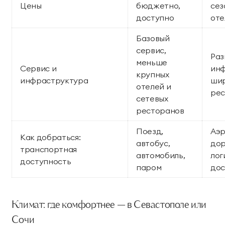
Цены
бюджетно,
сез
доступно
оте
Базовый
сервис,
Раз
меньше
Сервис и
инф
крупных
инфраструктура
шир
отелей и
рес
сетевых
ресторанов
Поезд,
Аэр
Как добраться:
автобус,
дор
транспортная
автомобиль,
лог
доступность
паром
дос
Климат: где комфортнее — в Севастополе или
Сочи