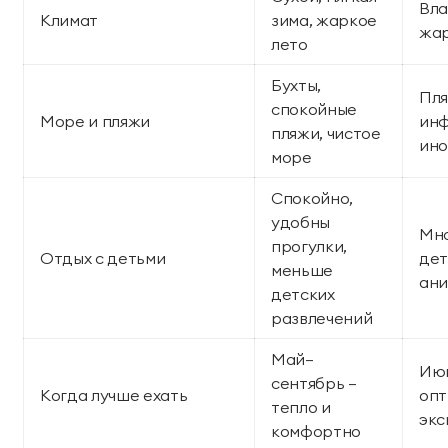
Вла
Климат
зима, жаркое
жар
лето
Бухты,
Пля
спокойные
Море и пляжи
инф
пляжи, чистое
ино
море
Спокойно,
удобны
Мно
прогулки,
Отдых с детьми
дет
меньше
ани
детских
развлечений
Май–
Июн
сентябрь —
Когда лучше ехать
опт
тепло и
экс
комфортно