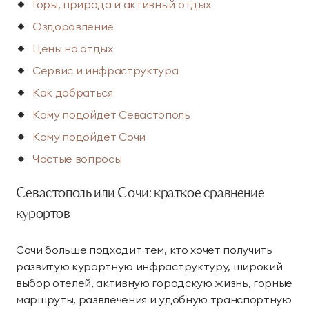
Горы, природа и активный отдых
Тренажерный зал
Игровой зал
Оздоровление
Фитнес студия
Бассейны
Цены на отдых
Теннисные корты
Падел
Сервис и инфраструктура
Как добраться
Морские развлечения
Кому подойдёт Севастополь
Кому подойдёт Сочи
Яхты
Пляж
Частые вопросы
Дайвинг
Морские развлечения
Севастополь или Сочи: краткое сравнение
Парусный клуб
Яхт-клуб «Мрия»
курортов
Маяк Мечты
Сочи больше подходит тем, кто хочет получить
развитую курортную инфраструктуру, широкий
Экскурсии
выбор отелей, активную городскую жизнь, горные
маршруты, развлечения и удобную транспортную
Экскурсии на
Экскурсии по Крыму