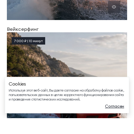
ТЕЛЕФОН ДЛЯ СВЯЗИ
Вейксерфинг
88005505271
7 000 ₽ | 10 минут
ДОПОЛНИТЕЛЬНЫЙ ТЕЛЕФОН ДЛЯ СВЯЗИ
+74991107964
СВЯЗАТЬСЯ В МЕССЕНДЖЕРЕ
Cookies
EMAIL ДЛЯ ВОПРОСОВ И ПОЖЕЛАНИЙ
Используя этот веб-сайт, Вы даете согласие на обработку файлов cookie,
info@mriyaresort.com
пользовательских данных в целях корректного функционирования сайта
и проведения статистических исследований.
Согласен
Меню
Забронировать
Связаться