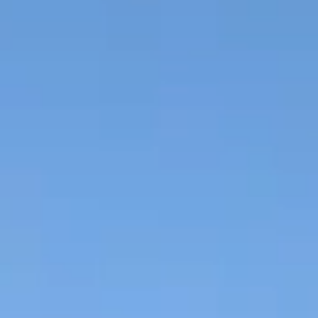
Тренажерный зал
Игровой зал
Фитнес студия
Бассейны
Теннисные корты
Падел
Морские развлечения
Яхты
Пляж
Дайвинг
Морские развлечения
Парусный клуб
Яхт-клуб «Мрия»
Маяк Мечты
Экскурсии
Экскурсии на
Экскурсии по Крыму