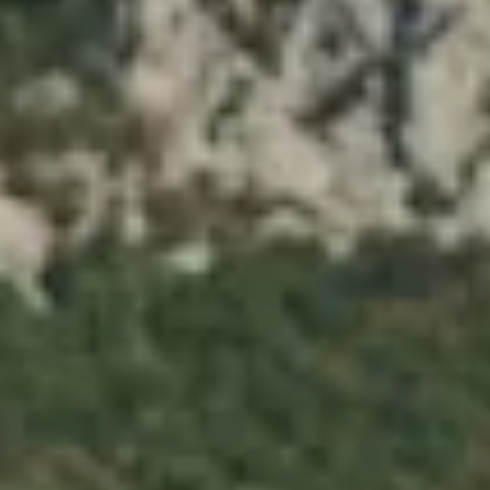
Тренажерный зал
Игровой зал
Фитнес студия
Бассейны
Теннисные корты
Падел
Морские развлечения
Яхты
Пляж
Дайвинг
Морские развлечения
Парусный клуб
Яхт-клуб «Мрия»
Маяк Мечты
Экскурсии
Экскурсии на
Экскурсии по Крыму