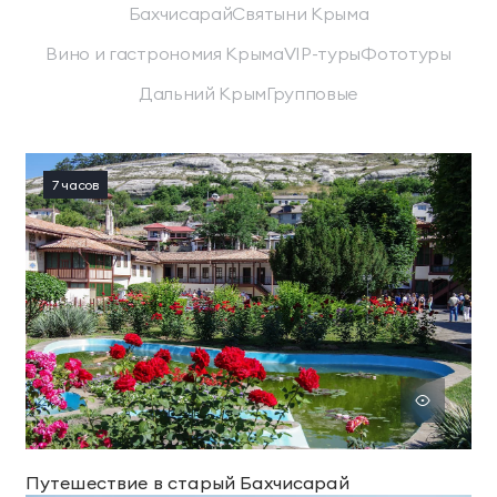
Бахчисарай
Святыни Крыма
Вино и гастрономия Крыма
VIP-туры
Фототуры
Дальний Крым
Групповые
7 часов
Путешествие в старый Бахчисарай