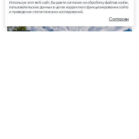
Используя этот веб-сайт, Вы даете согласие на обработку файлов cookie,
info@mriyaresort.com
пользовательских данных в целях корректного функционирования сайта
и проведения статистических исследований.
Согласен
Южные дворцы
5 часов
Меню
Забронировать
Связаться
Обзорная Ялта
Показать еще