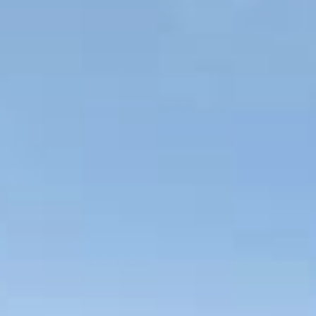
Тренажерный зал
Игровой зал
Фитнес студия
Бассейны
Теннисные корты
Падел
Морские развлечения
Яхты
Пляж
Дайвинг
Морские развлечения
Парусный клуб
Яхт-клуб «Мрия»
Маяк Мечты
Экскурсии
Экскурсии на
Экскурсии по Крыму