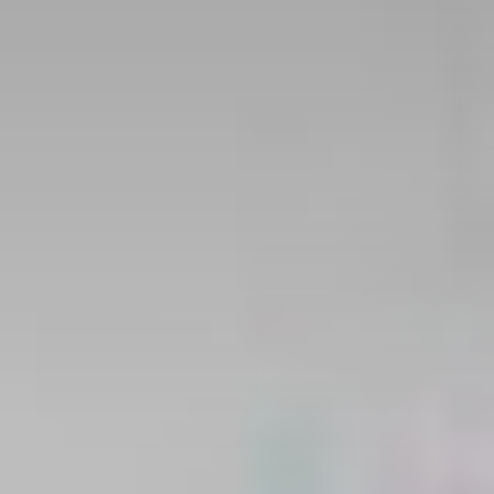
Тренажерный зал
Игровой зал
Фитнес студия
Бассейны
Теннисные корты
Падел
Морские развлечения
Яхты
Пляж
Дайвинг
Морские развлечения
Парусный клуб
Яхт-клуб «Мрия»
Маяк Мечты
Экскурсии
Экскурсии на
Экскурсии по Крыму