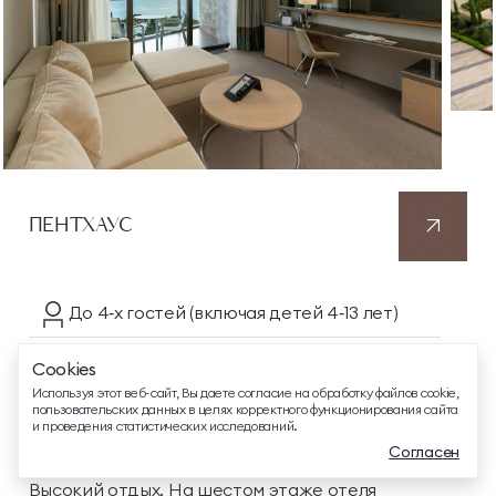
ТЕЛЕФОН ДЛЯ СВЯЗИ
88005505271
ПЕНТХАУС
ДОПОЛНИТЕЛЬНЫЙ ТЕЛЕФОН ДЛЯ СВЯЗИ
+74991107964
СВЯЗАТЬСЯ В МЕССЕНДЖЕРЕ
До 4‑х гостей
(включая детей 4‑13 лет)
Вид на море/горы
Cookies
EMAIL ДЛЯ ВОПРОСОВ И ПОЖЕЛАНИЙ
Используя этот веб-сайт, Вы даете согласие на обработку файлов cookie,
Для людей с ограниченными
info@mriyaresort.com
пользовательских данных в целях корректного функционирования сайта
и проведения статистических исследований.
возможностями
Согласен
Высокий отдых. На шестом этаже отеля