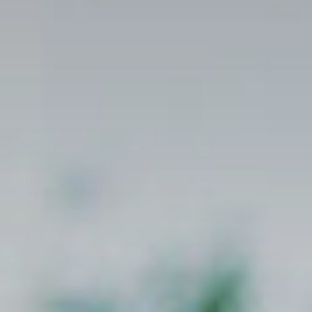
Тренажерный зал
Игровой зал
Фитнес студия
Бассейны
Теннисные корты
Падел
Морские развлечения
Яхты
Пляж
Дайвинг
Морские развлечения
Парусный клуб
Яхт-клуб «Мрия»
Маяк Мечты
Экскурсии
Экскурсии на
Экскурсии по Крыму