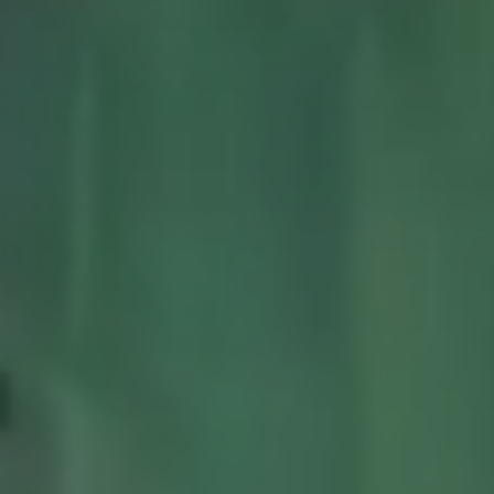
Тренажерный зал
Игровой зал
Фитнес студия
Бассейны
Теннисные корты
Падел
Морские развлечения
Яхты
Пляж
Дайвинг
Морские развлечения
Парусный клуб
Яхт-клуб «Мрия»
Маяк Мечты
Экскурсии
Экскурсии на
Экскурсии по Крыму