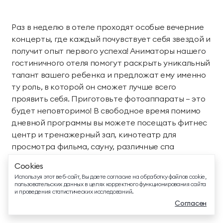
Раз в неделю в отеле проходят особые вечерние
концерты, где каждый почувствует себя звездой и
получит опыт первого успеха! Аниматоры нашего
гостиничного отеля помогут раскрыть уникальный
ТЕЛЕФОН ДЛЯ СВЯЗИ
талант вашего ребенка и предложат ему именно
88005505271
ту роль, в которой он сможет лучше всего
проявить себя. Приготовьте фотоаппараты — это
ДОПОЛНИТЕЛЬНЫЙ ТЕЛЕФОН ДЛЯ СВЯЗИ
будет неповторимо! В свободное время помимо
+74991107964
дневной программы вы можете посещать фитнес
центр и тренажерный зал, кинотеатр для
СВЯЗАТЬСЯ В МЕССЕНДЖЕРЕ
просмотра фильма, сауну, различные спа
процедуры, джакузи и даже отправиться на
Cookies
туристическую экскурсию по
EMAIL ДЛЯ ВОПРОСОВ И ПОЖЕЛАНИЙ
Используя этот веб-сайт, Вы даете согласие на обработку файлов cookie,
достопримечательностям Крыма.
info@mriyaresort.com
пользовательских данных в целях корректного функционирования сайта
и проведения статистических исследований.
Согласен
Тинейджерская анимация в отеле