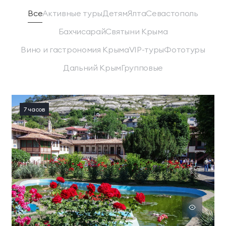
Все
Активные туры
Детям
Ялта
Севастополь
Бахчисарай
Святыни Крыма
Вино и гастрономия Крыма
VIP-туры
Фототуры
Дальний Крым
Групповые
7 часов