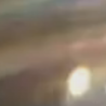
Тренажерный зал
Игровой зал
Фитнес студия
Бассейны
Теннисные корты
Падел
Морские развлечения
Яхты
Пляж
Дайвинг
Морские развлечения
Парусный клуб
Яхт-клуб «Мрия»
Маяк Мечты
Экскурсии
Экскурсии на
Экскурсии по Крыму