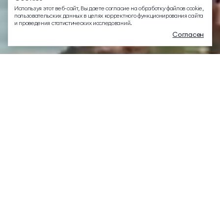
EMAIL ДЛЯ ВОПРОСОВ И ПОЖЕЛАНИЙ
Используя этот веб-сайт, Вы даете согласие на обработку файлов cookie,
info@mriyaresort.com
пользовательских данных в целях корректного функционирования сайта
и проведения статистических исследований.
Согласен
Меню
Забронировать
Связаться