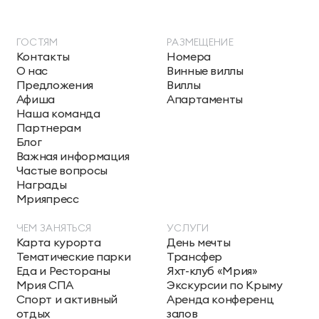
ГОСТЯМ
РАЗМЕЩЕНИЕ
Контакты
Номера
О нас
Винные виллы
Предложения
Виллы
Афиша
Апартаменты
Наша команда
Партнерам
Блог
Важная информация
Частые вопросы
Награды
Мрияпресс
ЧЕМ ЗАНЯТЬСЯ
УСЛУГИ
Карта курорта
День мечты
Тематические парки
Трансфер
Еда и Рестораны
Яхт-клуб «Мрия»
Мрия СПА
Экскурсии по Крыму
Спорт и активный
Аренда конференц
отдых
залов