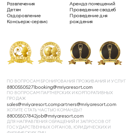
Развлечения
Аренда помещений
Детям
Проведение свадеб
Оздоровление
Проведение дня
Консьерж-сервис
рождения
ПО ВОПРОСАМ БРОНИРОВАНИЯ ПРОЖИВАНИЯ И УСЛУГ
88005505271
booking@mriyaresort.com
ПО ВОПРОСАМ ПАРТНЕРСКИХ И КОРПОРАТИВНЫХ
ПРОДАЖ
sales@mriyaresort.com
partners@mriyaresort.com
ХОТИТЕ СТАТЬ ЧАСТЬЮ КОМАНДЫ?
88005507842
job@mriyaresort.com
ДЛЯ НАПРАВЛЕНИЯ ОБРАЩЕНИЙ И ЗАПРОСОВ ОТ
ГОСУДАРСТВЕННЫХ ОРГАНОВ, ЮРИДИЧЕСКИХ И
ФИЗИЧЕСКИХ ЛИЦ