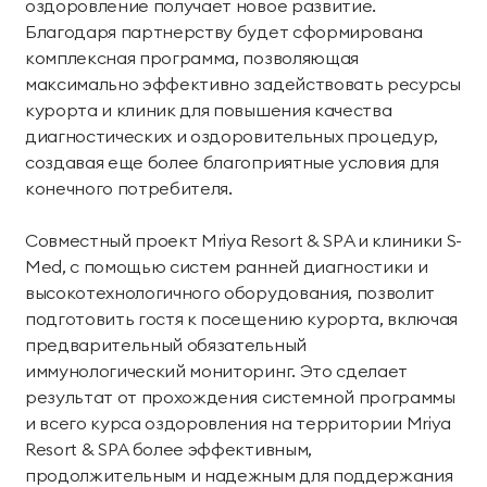
оздоровление получает новое развитие.
Парк приключений
Благодаря партнерству будет сформирована
Императорские виллы
Дримвуд
комплексная программа, позволяющая
СВЯЗАТЬСЯ В МЕССЕНДЖЕРЕ
максимально эффективно задействовать ресурсы
Винные виллы
курорта и клиник для повышения качества
Для детей
диагностических и оздоровительных процедур,
Семейные винные
Президентские
создавая еще более благоприятные условия для
Развлекательный
Анимация
виллы
винные виллы
конечного потребителя.
центр «Метрополис»
Совместный проект Mriya Resort & SPA и клиники S-
Парк развлечений
Пиратский галеон
Размещение с
Med, с помощью систем ранней диагностики и
«Дримвуд»
«Полундра»
животными
высокотехнологичного оборудования, позволит
Номера для малышей
Услуги няни
подготовить гостя к посещению курорта, включая
предварительный обязательный
Детский клуб
День рождения для
иммунологический мониторинг. Это сделает
детей
результат от прохождения системной программы
и всего курса оздоровления на территории Mriya
Resort & SPA более эффективным,
Спорт и активный отдых
продолжительным и надежным для поддержания