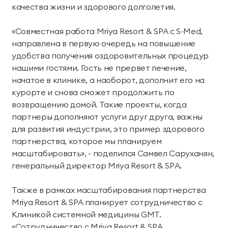
качества жизни и здорового долголетия.
Тренажерный зал
Игровой зал
Фитнес студия
Бассейны
«Совместная работа Mriya Resort & SPA с S-Med,
направлена в первую очередь на повышение
Теннисные корты
Падел
удобства получения оздоровительных процедур
нашими гостями. Гость не прервет лечение,
начатое в клинике, а наоборот, дополнит его на
Морские развлечения
курорте и снова сможет продолжить по
возвращению домой. Такие проекты, когда
Яхты
Пляж
партнеры дополняют услуги друг друга, важны
Дайвинг
Морские развлечения
для развития индустрии, это пример здорового
партнерства, которое мы планируем
Парусный клуб
Яхт-клуб «Мрия»
масштабировать», - поделился Самвел Саруханян,
генеральный директор Mriya Resort & SPA.
Маяк Мечты
Также в рамках масштабирования партнерства
Экскурсии
Mriya Resort & SPA планирует сотрудничество с
Клиникой системной медицины GMT.
Экскурсии на
Экскурсии по Крыму
«Сотрудничество с Mriya Resort & SPA