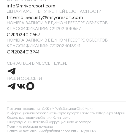
info@mriyaresort.com
ДЕПАРТАМЕНТ ВНУТРЕННЕЙ БЕЗОПАСНОСТИ
Internal.Security@mriyaresort.com
НОМЕРА ЗАПИСИ В ЕДИНОМ РЕЕСТРЕ ОБЪЕКТОВ
КЛАССИФИКАЦИИ: С912024010557
С912024010557
НОМЕРА ЗАПИСИ В ЕДИНОМ РЕЕСТРЕ ОБЪЕКТОВ
КЛАССИФИКАЦИИ: С912024013941
С912024013941
СВЯЗАТЬСЯ В МЕССЕНДЖЕРЕ
НАШИ СОЦСЕТИ
ТЕЛЕФОН ДЛЯ СВЯЗИ
88005505271
Правила проживания СКК «МРИЯ»
Закупки СКК Мрия
Информационная безопасность
Карта курорта
Карта сайта
Карьера в Мрия
ДОПОЛНИТЕЛЬНЫЙ ТЕЛЕФОН ДЛЯ СВЯЗИ
Кодекс корпоративной этики
Комплаенс
О недопущении действий коррупционного характера
+74991107964
Политика в области качества
Политика в отношении обработки персональных данных