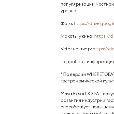
популяризации местной
уровне.
Фото:
https://drive.goo
Макеты ужина:
https://
Veter на пиар:
https://cl
Подробная информация 
* По версии WHERETOEA
гастрономической культ
Mriya Resort & SPA — в
развития индустрии гос
способствует повышени
арене. За годы работы 