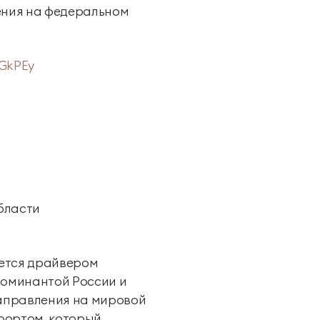
ения на федеральном
wGkPEy
бласти
яется драйвером
доминантой России и
направления на мировой
урортом, который