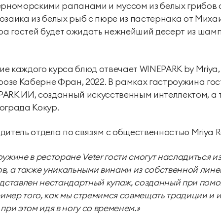
ерноморскими рапанами и муссом из белых грибов о
озаика из белых рыб с пюре из пастернака от Миха
ера гостей будет ожидать нежнейший десерт из шам
е каждого курса блюд отвечает WINEPARK by Mriya
 розе Каберне Фран, 2022. В рамках гастроужина го
ARK ИИ, созданный искусственным интеллектом, а 
ограда Кокур.
итель отдела по связям с общественностью Mriya Re
ужине в ресторане Veter гости смогут насладиться 
, а также уникальными винами из собственной линей
едставлен нестандартный купаж, созданный при пом
ример того, как мы стремимся совмещать традиции и 
при этом идя в ногу со временем.»