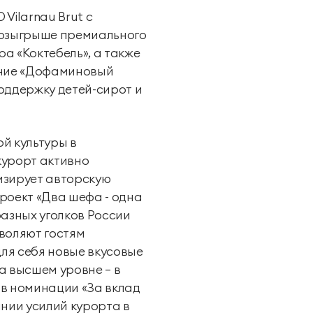
Vilarnau Brut с
розыгрыше премиального
ра «Коктебель», а также
вание «Дофаминовый
поддержку детей-сирот и
ой культуры в
курорт активно
изирует авторскую
роект «Два шефа - одна
разных уголков России
воляют гостям
ля себя новые вкусовые
а высшем уровне – в
 в номинации «За вклад
ании усилий курорта в