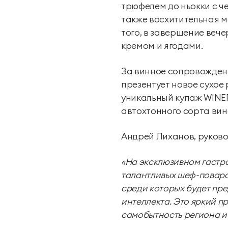
трюфелем до ньокки с ч
также восхитительная м
того, в завершение веч
кремом и ягодами.
За винное сопровождени
презентует новое сухое
уникальный купаж WINEP
автохтонного сорта вин
Андрей Лиханов, руковод
«На эксклюзивном гастро
талантливых шеф-поваров
среди которых будет пр
интеллекта. Это яркий п
самобытность региона и 