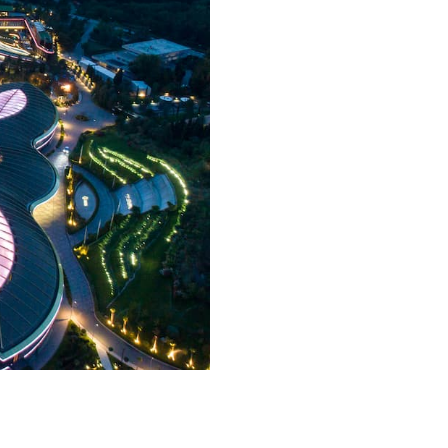
Фитнес студия
Падел
Дайвинг
Яхт-клуб «Мрия»