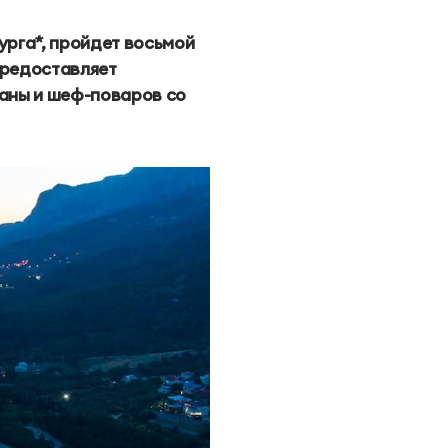
Коннект Делюкс Прайм
Закупки
Пиратская бухта
урга*, пройдет восьмой
предоставляет
аны и шеф-поваров со
Парк приключений
Дримвуд
Императорские виллы
Парк развлечений
«Дримвуд»
Услуги няни