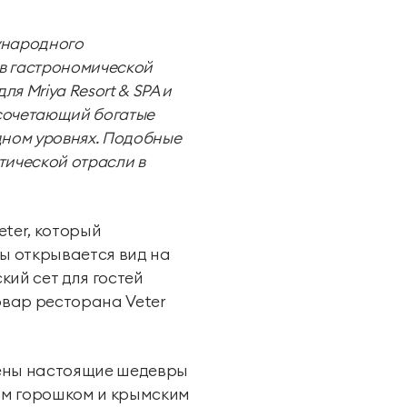
дународного
 в гастрономической
я Mriya Resort & SPA и
Групповые экскурсии
 сочетающий богатые
дном уровнях. Подобные
тической отрасли в
eter, который
сы открывается вид на
кий сет для гостей
овар ресторана Veter
влены настоящие шедевры
дым горошком и крымским