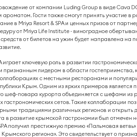
вождение от компании Luding Group в виде Cava DO 
ароматом. Гости также смогут принять участие в 
ие в Mriya Resort & SPA и ценных призов от партне
дуру от Mriya Life Institute - виноградное оберты
ь средств от билетов на ужин будет направлена на 
азвитие.
PA играет ключевую роль в развитии гастрономическ
и признанным лидером в области гостеприимства, 
 коллаборациях с местными ресторанами и популяр
ублики Крым. Одним из ярких примеров является п
ого шеф-повара курорта объединяется с шефами из 
х гастрономических сетов. Такие коллаборации поз
рными традициями различных регионов и открыть д
та в развитие крымской гастрономии был отмечен н
 & SPA получил престижную премию «Пальмовая ветвь»
 Крымского региона». Это свидетельствует о призн