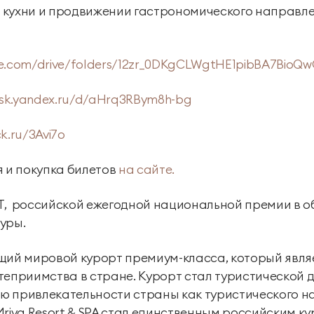
 кухни и продвижении гастрономического направл
gle.com/drive/folders/12zr_0DKgCLWgtHE1pibBA7BioQ
disk.yandex.ru/d/aHrq3RBym8h-bg
ck.ru/3Avi7o
и покупка билетов
на сайте.
T, российской ежегодной национальной премии в о
уры.
едущий мировой курорт премиум-класса, который явл
теприимства в стране. Курорт стал туристической 
ю привлекательности страны как туристического 
Mriya Resort & SPA стал единственным российским к