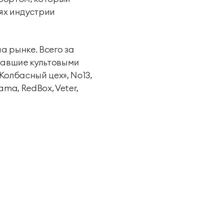
ях индустрии
а рынке. Всего за
ставшие культовыми
Колбасный цех», No13,
ama, RedBox, Veter,