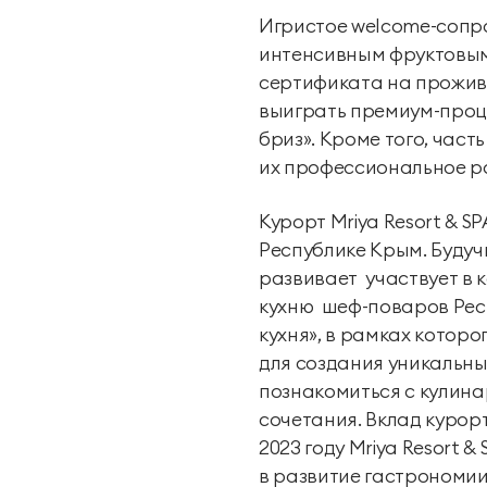
Игристое welcome-сопро
интенсивным фруктовым 
сертификата на проживан
выиграть премиум-проце
бриз». Кроме того, част
их профессиональное р
Курорт Mriya Resort & S
Республике Крым. Будуч
развивает участвует в
кухню шеф-поваров Респ
кухня», в рамках котор
для создания уникальны
познакомиться с кулина
сочетания. Вклад курор
2023 году Mriya Resort
в развитие гастрономии