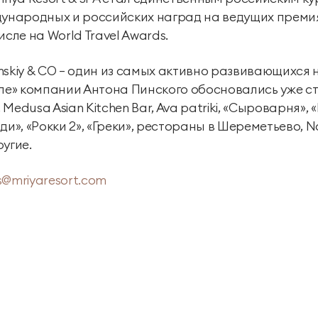
дународных и российских наград на ведущих преми
исле на World Travel Awards.
nskiy & CО — один из самых активно развивающихся н
еле» компании Антона Пинского обосновались уже 
edusa Asian Kitchen Bar, Ava patriki, «Сыроварня», «
ди», «Рокки 2», «Греки», рестораны в Шереметьево, N
ругие.
s@mriyaresort.com