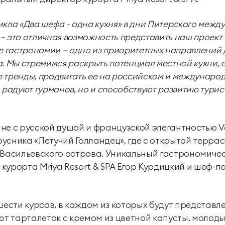
икла «Два шефа - одна кухня» в дни Питерского меж
Экскурсии
– это отличная возможность представить наш проект
е гастрономии – одно из приоритетных направлений дл
Экскурсии на
Экскурсии по Крыму
а. Мы стремимся раскрыть потенциал местной кухни,
территории курорта
 тренды, продвигать ее на российском и междунаро
 радуют гурманов, но и способствуют развитию турис
не с русской душой и французской элегантностью V
усника «Летучий Голландец», где с открытой терра
 Васильевского острова. Уникальный гастрономичес
курорта Mriya Resort & SPA Егор Курдицкий и шеф-п
 шести курсов, в каждом из которых будут предста
 от тарталеток с кремом из цветной капусты, моло