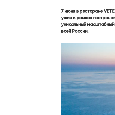
Яхт-клуб
7 июня в ресторане VETE
ужин в рамках гастроном
Курорт
уникальный масштабный 
всей России.
Проведение
мероприятий
Реновация курорта
Устойчивое развитие
Контакты
СВЯЗАТЬСЯ В МЕССЕНДЖЕРЕ