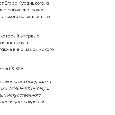
т Егора Курдицкого, а
ила Бобылева. Более
панского со сливочным
, который впервые
сти попробуют
также вино из крымского
sort & SPA:
изысканными блюдами от
ки WINEPARK by Mriya,
ощи искусственного
инновации, сохраняя