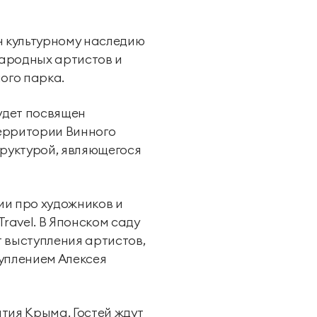
н культурному наследию
народных артистов и
ого парка.
Групповые экскурсии
удет посвящен
территории Винного
руктурой, являющегося
ции про художников и
ravel. В Японском саду
 выступления артистов,
уплением Алексея
тия Крыма. Гостей ждут