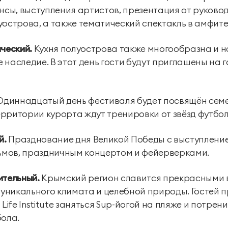
ы, выступления артистов, презентация от руководст
уострова, а также тематический спектакль в амфите
ческий.
Кухня полуострова также многообразна и н
 наследие. В этот день гости будут приглашены на
диннадцатый день фестиваля будет посвящён сем
рритории курорта ждут тренировки от звёзд футбол
й.
Празднование дня Великой Победы с выступление
мов, праздничным концертом и фейерверками.
вительный.
Крымский регион славится прекрасными 
т уникального климата и целебной природы. Гостей 
 Life Institute заняться Sup-йогой на пляже и потре
бола.