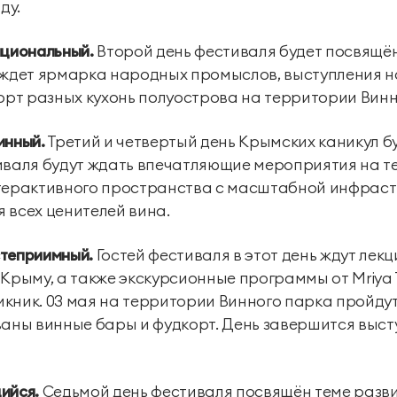
ду.
ациональный.
Второй день фестиваля будет посвящё
Экскурсии
й ждет ярмарка народных промыслов, выступления 
корт разных кухонь полуострова на территории Винн
Экскурсии на
Экскурсии по Крыму
территории курорта
инный.
Третий и четвертый день Крымских каникул б
тиваля будут ждать впечатляющие мероприятия на 
нтерактивного пространства c масштабной инфраст
 всех ценителей вина.
теприимный.
Гостей фестиваля в этот день ждут лек
Крыму, а также экскурсионные программы от Mriya T
кник. 03 мая на территории Винного парка пройдут
ваны винные бары и фудкорт. День завершится выст
ийся.
Седьмой день фестиваля посвящён теме разви