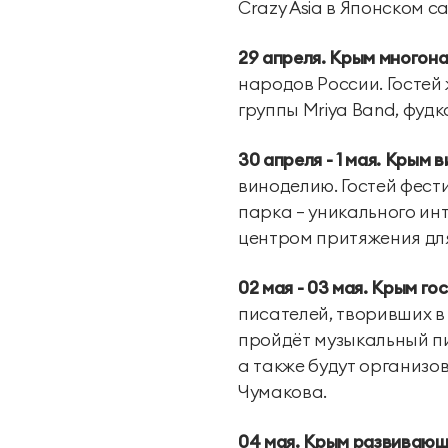
Crazy Asia в Японском са
29 апреля. Крым многон
народов России. Госте
группы Mriya Band, фуд
30 апреля - 1 мая.
Крым в
виноделию. Гостей фес
парка – уникального и
центром притяжения для
02 мая - 03 мая.
Крым гос
писателей, творивших в 
пройдёт музыкальный пи
а также будут организо
Чумакова.
04 мая. Крым развивающ