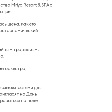
ва Mriya Resort & SPA о
атре.
асыщена, как его
 гастрономический
ейным традициям.
а.
м оркестра,
возможностями для
пригласят на День
нироваться на поле