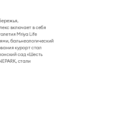
бережья,
екс включает в себя
олетия Mriya Life
иями, бальнеологический
ования курорт стал
понский сад «Шесть
NEPARK, стали