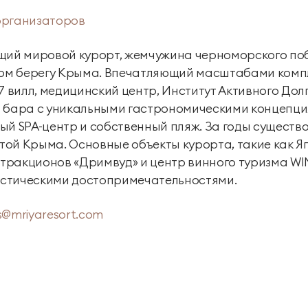
организаторов
едущий мировой курорт, жемчужина черноморского по
м берегу Крыма. Впечатляющий масштабами компл
7 вилл, медицинский центр, Институт Активного Долг
а и бара с уникальными гастрономическими концепц
ый SPA-центр и собственный пляж. За годы существ
ой Крыма. Основные объекты курорта, такие как Я
аттракционов «Дримвуд» и центр винного туризма WI
стическими достопримечательностями.
s@mriyaresort.com