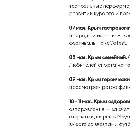
театральные перформанс
развитии курорта и пол
07 мая. Крым гастрономи
природа и историческое
фестиваль HoReCaFest.
08 мая. Крым семейный.
О
Любителей спорта на те
09 мая. Крым героически
просмотром ретро-филь
10 - 11 мая. Крым оздоро
оздоровления –– за счё
открытых дверей в Mriya
вместе со звездами фут