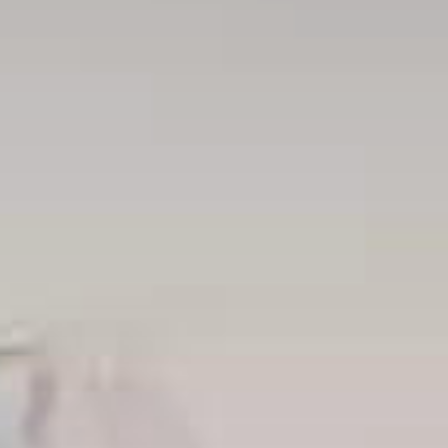
Тренажерный зал
Игровой зал
Фитнес студия
Бассейны
Теннисные корты
Падел
Морские развлечения
Яхты
Пляж
Дайвинг
Морские развлечения
Парусный клуб
Яхт-клуб «Мрия»
Маяк Мечты
Экскурсии
Экскурсии на
Экскурсии по Крыму