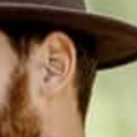
Тренажерный зал
Игровой зал
Фитнес студия
Бассейны
Теннисные корты
Падел
Морские развлечения
Яхты
Пляж
Дайвинг
Морские развлечения
Парусный клуб
Яхт-клуб «Мрия»
Маяк Мечты
Экскурсии
Экскурсии на
Экскурсии по Крыму