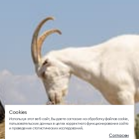
ТЕЛЕФОН ДЛЯ СВЯЗИ
88005505271
ДОПОЛНИТЕЛЬНЫЙ ТЕЛЕФОН ДЛЯ СВЯЗИ
+74991107964
СВЯЗАТЬСЯ В МЕССЕНДЖЕРЕ
Cookies
EMAIL ДЛЯ ВОПРОСОВ И ПОЖЕЛАНИЙ
Используя этот веб-сайт, Вы даете согласие на обработку файлов cookie,
info@mriyaresort.com
пользовательских данных в целях корректного функционирования сайта
и проведения статистических исследований.
Согласен