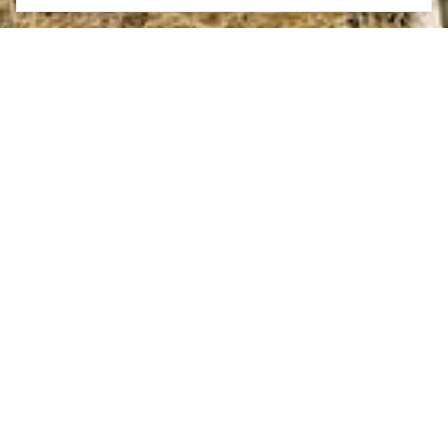
Меню
Забронировать
Связаться
СЫРОВАРНЯ БАБОШИНА
Индивидуальная экскурсия по
подземному городу - винзаводу
«Инкерман», дегустация 8 образцов
марочного вина, посещение домашней
сыроварни в Севастополе, дегустация 10
образцов сыра.