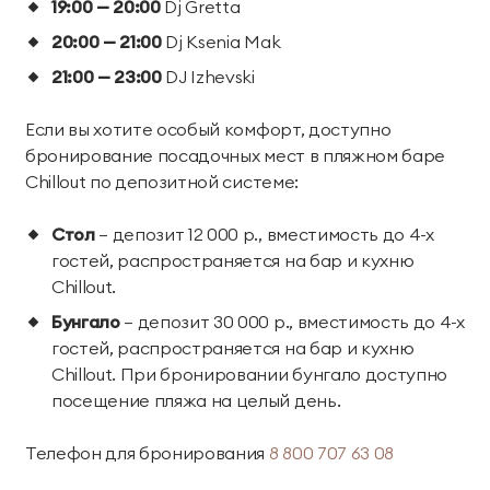
19:00 — 20:00
Dj Gretta
Парк приключений
20:00 — 21:00
Dj Ksenia Mak
Императорские виллы
Дримвуд
СВЯЗАТЬСЯ В МЕССЕНДЖЕРЕ
21:00 — 23:00
DJ Izhevski
Винные виллы
Для детей
Если вы хотите особый комфорт, доступно
бронирование посадочных мест в пляжном баре
Семейные винные
Президентские
Развлекательный
Анимация
Chillout по депозитной системе:
виллы
винные виллы
центр «Метрополис»
Стол
— депозит 12 000 р., вместимость до 4-х
Парк развлечений
Пиратский галеон
Размещение с
гостей, распространяется на бар и кухню
«Дримвуд»
«Полундра»
животными
Chillout.
Номера для малышей
Услуги няни
Бунгало
— депозит 30 000 р., вместимость до 4-х
гостей, распространяется на бар и кухню
Детский клуб
День рождения для
Chillout. При бронировании бунгало доступно
детей
посещение пляжа на целый день.
Телефон для бронирования
8 800 707 63 08
Спорт и активный отдых