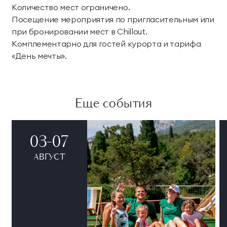
Количество мест ограничено.
Тренажерный зал
Игровой зал
Посещение мероприятия по пригласительным или
Фитнес студия
Бассейны
при бронировании мест в Chillout.
Комплементарно для гостей курорта и тарифа
Теннисные корты
Падел
«День мечты».
Морские развлечения
Еще события
Яхты
Пляж
Дайвинг
Морские развлечения
03-07
Парусный клуб
Яхт-клуб «Мрия»
АВГУСТ
Маяк Мечты
Экскурсии
Экскурсии на
Экскурсии по Крыму