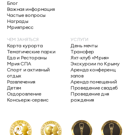
Блог
Важная информация
Частые вопросы
Награды
Мрияпресс
ЧЕМ ЗАНЯТЬСЯ
УСЛУГИ
Карта курорта
День мечты
Тематические парки
Трансфер
Еда и Рестораны
Яхт-клуб «Мрия»
Мрия СПА
Экскурсии по Крыму
Спорт и активный
Аренда конференц
отдых
залов
Развлечения
Аренда помещений
Детям
Проведение свадеб
Оздоровление
Проведение дня
Консьерж-сервис
рождения