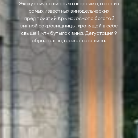
Экскурсия по винным галереям одного из
самых известных винодельческих
предприятий Крыма, осмотр богатой
винной сокровищницы, хранящей в себе
свыше 1 млн бутылок вина. Дегустация 9
образцов выдержанного вина.