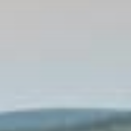
Тренажерный зал
Игровой зал
Фитнес студия
Бассейны
Теннисные корты
Падел
Морские развлечения
Яхты
Пляж
Дайвинг
Морские развлечения
Парусный клуб
Яхт-клуб «Мрия»
Маяк Мечты
Экскурсии
Экскурсии на
Экскурсии по Крыму