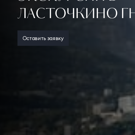
ЛАСТОЧКИНО Г
Оставить заявку