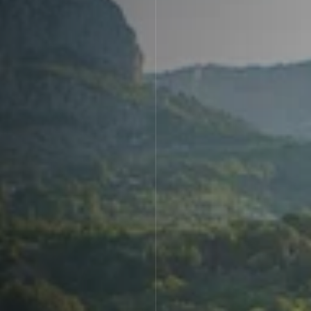
Семейные винные
Президентские винные
виллы
виллы
Детский клуб
День рождения для
детей
Размещение с
животными
Спорт и активный отдых
Тренажерный зал
Игровой зал
Бассейны
Теннисные корты
Морские развлечения
Яхты
Пляж
Морские развлечения
Парусный клуб
Маяк Мечты