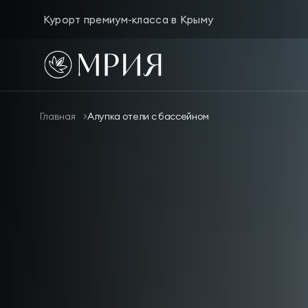
Курорт премиум-класса в Крыму
Чем заняться
Размещение
Оздоровление
Главная
Алупка отели с бассейном
Афиша
Предложения
Лояльность
Семейный отдых
День мечты
Услуги и сервис