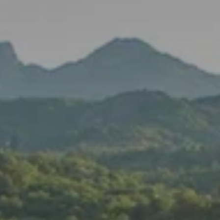
Фитнес студия
Падел
Дайвинг
Яхт-клуб «Мрия»