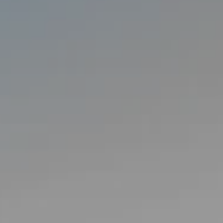
Коннект Делюкс Прайм
Закупки
Пиратская бухта
Парк приключений
Дримвуд
Императорские виллы
Парк развлечений
«Дримвуд»
Услуги няни