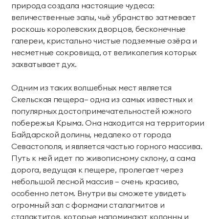
Номера
Проведение дня
Проведение
Лояльность
природа создала настоящие чудеса:
комплексной
рождения
фотосессий
Teppanyaki
Лобби Бар
величественные залы, чьё убранство затмевает
диагностики
Делюкс
Коннект Делюкс
Семейный отдых
роскошь королевских дворцов, бесконечные
организма
Аква бар
Органик бар
О курорте
Карта курорта
галереи, кристально чистые подземные озёра и
Семейный люкс
Королевский люкс
День мечты
несметные сокровища, от великолепия которых
Эксклюзивные
Экспресс-программы
Пляжный бар Chillout
Чайный дом
Наша команда
Блог
захватывает дух.
программы
Делюкс Прайм
Коннект Делюкс
Услуги и сервис
Сигарный лаунж
Забегаловка
Пресс-центр
Награды
Прайм
Специальные
Одним из таких волшебных мест является
Космо
Кофейня «1804»
Яхт-клуб
предложения
Карьера
Партнерам
Скельская пещера— одна из самых известных и
Супериор Люкс
Пентхаус
оздоровления
популярных достопримечательностей южного
Лаунж-бар «Макао»
Stars Coffee
Закупки
Частые вопросы
Курорт
побережья Крыма. Она находится на территории
Апартаменты
Байдарской долины, недалеко от города
Фонотека
Черное море
Журнал Мрия
Проведение мероприятий
Севастополя, и является частью горного массива.
СПА-апартаменты
Апартаменты «Имение
Путь к ней идет по живописному склону, а сама
Пиратская бухта
«Тики» Бар Макао
Сёгуна»
Реновация курорта
дорога, ведущая к пещере, пролегает через
небольшой лесной массив — очень красиво,
Тематические парки
Устойчивое развитие
Виллы
особенно летом. Внутри вы сможете увидеть
огромный зал с формами сталагмитов и
Японский сад
Винный парк
Контакты
сталактитов, которые напоминают колонны и
Семейные виллы
Президентские виллы