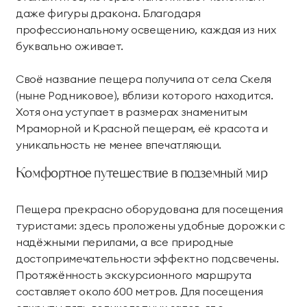
даже фигуры дракона. Благодаря
Парк приключений
Императорские виллы
профессиональному освещению, каждая из них
Дримвуд
СВЯЗАТЬСЯ В МЕССЕНДЖЕРЕ
буквально оживает.
Винные виллы
Для детей
Своё название пещера получила от села Скеля
(ныне Родниковое), вблизи которого находится.
Семейные винные
Президентские
Развлекательный
Анимация
Хотя она уступает в размерах знаменитым
виллы
винные виллы
центр «Метрополис»
Мраморной и Красной пещерам, её красота и
уникальность не менее впечатляющи.
Парк развлечений
Пиратский галеон
Размещение с
«Дримвуд»
«Полундра»
животными
Комфортное путешествие в подземный мир
Номера для малышей
Услуги няни
Пещера прекрасно оборудована для посещения
туристами: здесь проложены удобные дорожки с
Детский клуб
День рождения для
надёжными перилами, а все природные
детей
достопримечательности эффектно подсвечены.
Протяжённость экскурсионного маршрута
Спорт и активный отдых
составляет около 600 метров. Для посещения