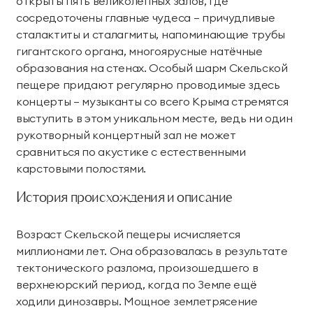
открыты пять великолепных залов, где
Тренажерный зал
Игровой зал
сосредоточены главные чудеса — причудливые
сталактиты и сталагмиты, напоминающие трубы
Фитнес студия
Бассейны
гигантского органа, многоярусные натёчные
образования на стенах. Особый шарм Скельской
Теннисные корты
Падел
пещере придают регулярно проводимые здесь
концерты — музыканты со всего Крыма стремятся
Морские развлечения
выступить в этом уникальном месте, ведь ни один
рукотворный концертный зал не может
Яхты
Пляж
сравниться по акустике с естественными
карстовыми полостями.
Дайвинг
Морские развлечения
История происхождения и описание
Парусный клуб
Яхт-клуб «Мрия»
Маяк Мечты
Возраст Скельской пещеры исчисляется
миллионами лет. Она образовалась в результате
тектонического разлома, произошедшего в
Экскурсии
верхнеюрский период, когда по Земле ещё
ходили динозавры. Мощное землетрясение
Экскурсии на
Экскурсии по Крыму