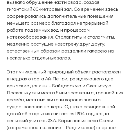
вызвало обрушение части свода, создав
территории курорта
гигантский 80-метровый зал. Со временем здесь
сформировались дополнительные помещения
Групповые экскурсии
меньшего размера благодаря непрерывной
работе подземных вод и процессам
натекообразования. Сталактиты и сталагмиты,
медленно растущие навстречу друг другу,
естественным образом разделили галерею на
несколько отдельных залов.
Этот уникальный природный объект расположен
в недрах отрога Ай-Петри, разделяющего две
крымские долины — Байдарскую и Скельскую.
Поскольку эти места были заселены с древнейших
времён, местные жители хорошо знали о
существовании пещеры. Однако официальной
датой её открытия считается 1904 год, когда
сельский учитель Ф.А. Кириллов из села Скели
(современное название — Родниковое) впервые