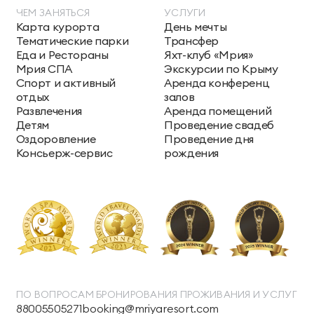
ЧЕМ ЗАНЯТЬСЯ
УСЛУГИ
Карта курорта
День мечты
Тематические парки
Трансфер
Еда и Рестораны
Яхт-клуб «Мрия»
Мрия СПА
Экскурсии по Крыму
Спорт и активный
Аренда конференц
отдых
залов
Развлечения
Аренда помещений
Детям
Проведение свадеб
Оздоровление
Проведение дня
Консьерж-сервис
рождения
ПО ВОПРОСАМ БРОНИРОВАНИЯ ПРОЖИВАНИЯ И УСЛУГ
88005505271
booking@mriyaresort.com