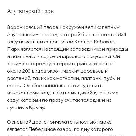
территории курорта
Алупкинский парк
Групповые экскурсии
Воронцовский дворец окружён великолепным
Алупкинским парком, который был заложен в 1824
году немецким садовником Карлом Кебахом.
Парк является настоящим заповедником природы
и памятником садово-паркового искусства. Он
занимает огромную территорию и включает
около 200 видов экзотических деревьев и
растений, таких как магнолии, платаны, дубы и
сосны. Особое внимание стоит уделить
изысканному ландшафтному дизайну, а также
саду, который по праву считается одним из
лучших в Крыму.
Основной достопримечательностью парка
является Лебединое озеро, по дну которого