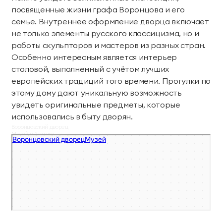
Тренажерный зал
Игровой зал
посвященные жизни графа Воронцова и его
семье. Внутреннее оформление дворца включает
Фитнес студия
Бассейны
не только элементы русского классицизма, но и
работы скульпторов и мастеров из разных стран.
Теннисные корты
Падел
Особенно интересным является интерьер
столовой, выполненный с учётом лучших
Морские развлечения
европейских традиций того времени. Прогулки по
этому дому дают уникальную возможность
Яхты
Пляж
увидеть оригинальные предметы, которые
использовались в быту дворян.
Дайвинг
Морские развлечения
Воронцовский дворец
Музей в Алупке
Парусный клуб
Яхт-клуб «Мрия»
Маяк Мечты
Экскурсии
Экскурсии на
Экскурсии по Крыму