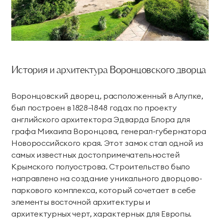
Номера
Проведение дня
Проведение
Лояльность
комплексной
рождения
фотосессий
Teppanyaki
Лобби Бар
диагностики
Делюкс
Коннект Делюкс
Семейный отдых
организма
Аква бар
Органик бар
О курорте
Карта курорта
Семейный люкс
Королевский люкс
День мечты
Эксклюзивные
Экспресс-программы
Пляжный бар Chillout
Чайный дом
Наша команда
Блог
программы
Делюкс Прайм
Коннект Делюкс
История и архитектура Воронцовского дворца
Услуги и сервис
Сигарный лаунж
Забегаловка
Пресс-центр
Награды
Прайм
Специальные
Воронцовский дворец, расположенный в Алупке,
Космо
Кофейня «1804»
Яхт-клуб
предложения
Карьера
Партнерам
Супериор Люкс
Пентхаус
был построен в 1828–1848 годах по проекту
оздоровления
Лаунж-бар «Макао»
Stars Coffee
английского архитектора Эдварда Блора для
Закупки
Частые вопросы
Курорт
Апартаменты
графа Михаила Воронцова, генерал-губернатора
Фонотека
Черное море
Журнал Мрия
Новороссийского края. Этот замок стал одной из
Проведение мероприятий
СПА-апартаменты
Апартаменты «Имение
самых известных достопримечательностей
Пиратская бухта
«Тики» Бар Макао
Сёгуна»
Крымского полуострова. Строительство было
Реновация курорта
направлено на создание уникального дворцово-
Тематические парки
паркового комплекса, который сочетает в себе
Устойчивое развитие
Виллы
элементы восточной архитектуры и
Японский сад
Винный парк
архитектурных черт, характерных для Европы.
Контакты
Семейные виллы
Президентские виллы