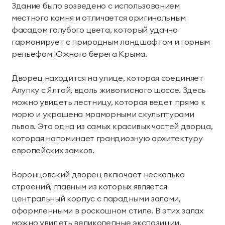
Здание было возведено с использованием
Парк приключений
местного камня и отличается оригинальным
Императорские виллы
Дримвуд
фасадом голубого цвета, который удачно
СВЯЗАТЬСЯ В МЕССЕНДЖЕРЕ
гармонирует с природным ландшафтом и горным
Винные виллы
рельефом Южного берега Крыма.
Для детей
Семейные винные
Президентские
Дворец находится на улице, которая соединяет
Развлекательный
Анимация
виллы
винные виллы
Алупку с Ялтой, вдоль живописного шоссе. Здесь
центр «Метрополис»
можно увидеть лестницу, которая ведет прямо к
Парк развлечений
Пиратский галеон
морю и украшена мраморными скульптурами
Размещение с
«Дримвуд»
«Полундра»
львов. Это одна из самых красивых частей дворца,
животными
которая напоминает грандиозную архитектуру
Номера для малышей
Услуги няни
европейских замков.
Детский клуб
День рождения для
Воронцовский дворец включает несколько
детей
строений, главным из которых является
центральный корпус с парадными залами,
Спорт и активный отдых
оформленными в роскошном стиле. В этих залах
можно увидеть великолепные экспозиции,