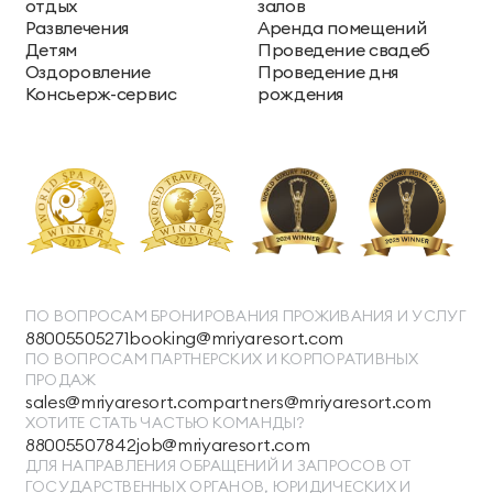
отдых
залов
Развлечения
Аренда помещений
Детям
Проведение свадеб
Оздоровление
Проведение дня
Консьерж-сервис
рождения
ПО ВОПРОСАМ БРОНИРОВАНИЯ ПРОЖИВАНИЯ И УСЛУГ
88005505271
booking@mriyaresort.com
ПО ВОПРОСАМ ПАРТНЕРСКИХ И КОРПОРАТИВНЫХ
ПРОДАЖ
sales@mriyaresort.com
partners@mriyaresort.com
ХОТИТЕ СТАТЬ ЧАСТЬЮ КОМАНДЫ?
88005507842
job@mriyaresort.com
ДЛЯ НАПРАВЛЕНИЯ ОБРАЩЕНИЙ И ЗАПРОСОВ ОТ
ГОСУДАРСТВЕННЫХ ОРГАНОВ, ЮРИДИЧЕСКИХ И