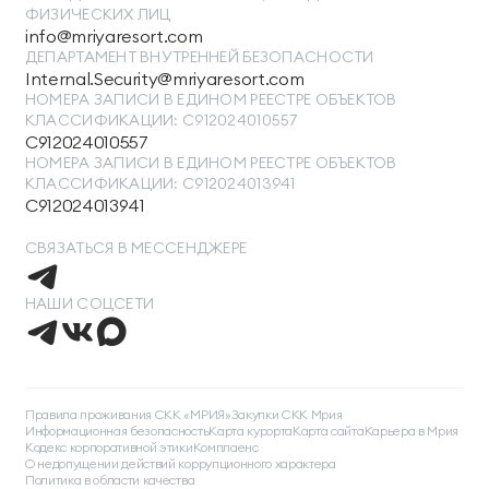
ФИЗИЧЕСКИХ ЛИЦ
info@mriyaresort.com
ДЕПАРТАМЕНТ ВНУТРЕННЕЙ БЕЗОПАСНОСТИ
Internal.Security@mriyaresort.com
НОМЕРА ЗАПИСИ В ЕДИНОМ РЕЕСТРЕ ОБЪЕКТОВ
КЛАССИФИКАЦИИ: С912024010557
С912024010557
НОМЕРА ЗАПИСИ В ЕДИНОМ РЕЕСТРЕ ОБЪЕКТОВ
КЛАССИФИКАЦИИ: С912024013941
С912024013941
СВЯЗАТЬСЯ В МЕССЕНДЖЕРЕ
НАШИ СОЦСЕТИ
ТЕЛЕФОН ДЛЯ СВЯЗИ
88005505271
Правила проживания СКК «МРИЯ»
Закупки СКК Мрия
Информационная безопасность
Карта курорта
Карта сайта
Карьера в Мрия
ДОПОЛНИТЕЛЬНЫЙ ТЕЛЕФОН ДЛЯ СВЯЗИ
Кодекс корпоративной этики
Комплаенс
О недопущении действий коррупционного характера
+74991107964
Политика в области качества