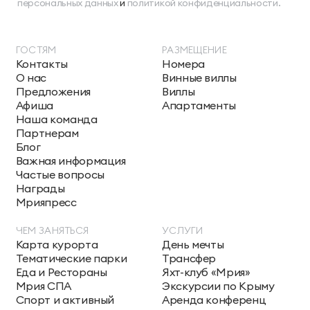
персональных данных
и
политикой конфиденциальности.
ГОСТЯМ
РАЗМЕЩЕНИЕ
Контакты
Номера
О нас
Винные виллы
Предложения
Виллы
Афиша
Апартаменты
Наша команда
Партнерам
Блог
Важная информация
Частые вопросы
Награды
Мрияпресс
ЧЕМ ЗАНЯТЬСЯ
УСЛУГИ
Карта курорта
День мечты
Тематические парки
Трансфер
Еда и Рестораны
Яхт-клуб «Мрия»
Мрия СПА
Экскурсии по Крыму
Спорт и активный
Аренда конференц