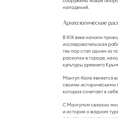
сооружены новые оборо
нападений.
Археологические рас
В XIX веке начали пров
исследовательская рабо
тех пор стал одним из 
раскопки в городе, нах
культуры древнего Крым
Мангуп-Кале является в
своими историческими 
которая сочетает в себ
С Мангупом связано мно
и история о жадном тур