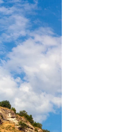
Коннект Делюкс Прайм
Закупки
Пиратская бухта
Парк приключений
Дримвуд
Императорские виллы
Парк развлечений
«Дримвуд»
Услуги няни