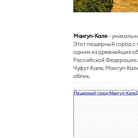
Мангуп-Кале
— уникальн
Этот пещерный город с
одним из древнейших об
Российской Федерации.
Чуфут-Кале, Мангуп-Кал
облик.
Пещерный город Мангуп-Кале
Достопримечательность в Республике