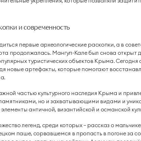
нительные укрепления, которые позволяли защитит
копки и современность
одиться первые археологические раскопки, а в сове
та продолжалась. Мангуп-Кале был снова открыт д
популярных туристических объектов Крыма. Сегодн
одя новые артефакты, которые помогают восстанавл
а.
ажной частью культурного наследия Крыма и привле
памятниками, но и захватывающими видами и уник
е элементы античной, византийской и османской кул
жество легенд, среди которых — рассказ о мальчике
ецком паше, сорвавшемся в пропасть в погоне за с