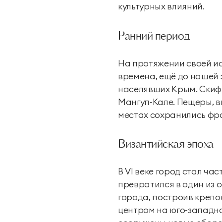
культурных влияний.
Ранний период
На протяжении своей и
времена, ещё до нашей 
населявших Крым. Скифы,
Мангуп-Кале. Пещеры, в
местах сохранились фр
Византийская эпоха
В VI веке город стал ча
превратился в один из
города, построив крепо
центром на юго-западно