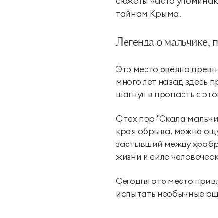
сюжеты часто упоминают
тайнам Крыма.
Легенда о мальчике, 
Это место овеяно древн
много лет назад здесь 
шагнул в пропасть с это
С тех пор "Скала мальчи
края обрыва, можно ощу
застывший между храбро
жизни и силе человеческ
Сегодня это место привл
испытать необычные ощу