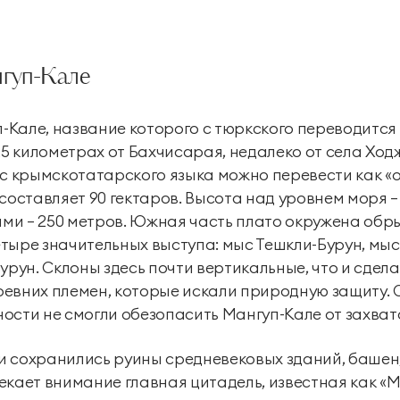
Экскурсии
гуп-Кале
Экскурсии на
Экскурсии по Крыму
территории курорта
Кале, название которого с тюркского переводится
25 километрах от Бахчисарая, недалеко от села Ход
 с крымскотатарского языка можно перевести как «
составляет 90 гектаров. Высота над уровнем моря —
и — 250 метров. Южная часть плато окружена обры
тыре значительных выступа: мыс Тешкли-Бурун, мыс
урун. Склоны здесь почти вертикальные, что и сдела
евних племен, которые искали природную защиту. 
ости не смогли обезопасить Мангуп-Кале от захват
 сохранились руины средневековых зданий, башен,
екает внимание главная цитадель, известная как «