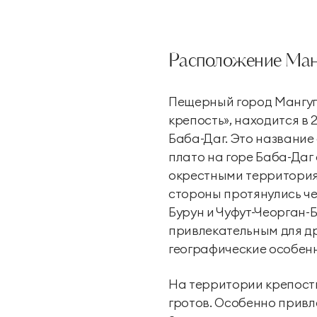
Расположение Ман
Пещерный город Мангуп-
крепость», находится в 
Баба-Даг. Это название
плато на горе Баба-Даг 
окрестными территориям
стороны протянулись че
Бурун и Чуфут-Чеорган-Б
привлекательным для др
географические особенн
На территории крепости
гротов. Особенно привл