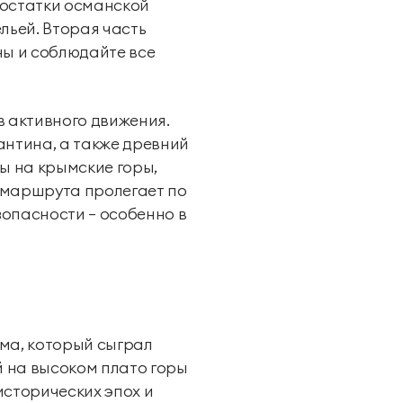
 остатки османской
льей. Вторая часть
ны и соблюдайте все
в активного движения.
антина, а также древний
ы на крымские горы,
ь маршрута пролегает по
зопасности — особенно в
ыма, который сыграл
 на высоком плато горы
 исторических эпох и