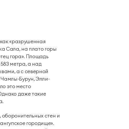
Групповые экскурсии
 как «разрушенная
жа Сала, на плато горы
отец гора». Площадь
 583 метра, а над
вами, а с северной
 Чамлы-Бурун, Элли-
ло это место
Однако даже такие
а.
 оборонительных стен и
Мангупское городище».