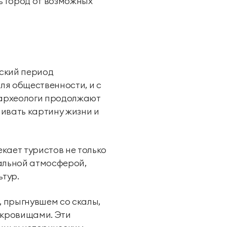
ь город от возможных
тский период
ля общественности, и с
я археологи продолжают
ивать картину жизни и
кает туристов не только
альной атмосферой,
ьтур.
, прыгнувшем со скалы,
окровищами. Эти