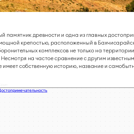
Семейные винные
Президентские винные
виллы
виллы
Детский клуб
День рождения для
детей
Размещение с
ый памятник древности и одна из главных достопр
животными
Спорт и активный отдых
 мощной крепостью, расположенный в Бахчисарайск
оронительных комплексов не только на территории 
Тренажерный зал
Игровой зал
 Несмотря на частое сравнение с другим известны
е имеет собственную историю, название и самобы
Бассейны
Теннисные корты
 Крым
Морские развлечения
Яхты
Пляж
Морские развлечения
Парусный клуб
Маяк Мечты