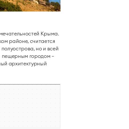
имечательностей Крыма.
ом районе, считается
полуострова, но и всей
Фитнес студия
м пещерным городом —
тный архитектурный
Падел
Дайвинг
Яхт-клуб «Мрия»