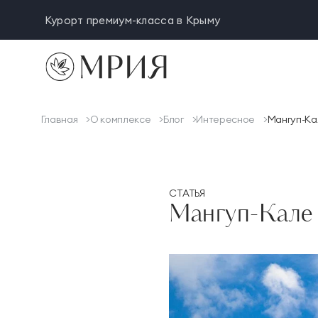
Курорт премиум-класса в Крыму
Чем заняться
Размещение
Оздоровление
Главная
О комплексе
Блог
Интересное
Мангуп-Ка
Афиша
Предложения
СТАТЬЯ
Лояльность
Мангуп-Кале
Семейный отдых
День мечты
Услуги и сервис