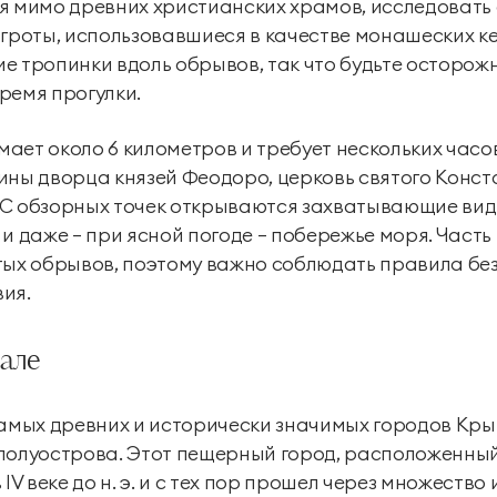
я мимо древних христианских храмов, исследовать
 гроты, использовавшиеся в качестве монашеских ке
е тропинки вдоль обрывов, так что будьте осторож
ремя прогулки.
ает около 6 километров и требует нескольких часо
ины дворца князей Феодоро, церковь святого Конст
 С обзорных точек открываются захватывающие вид
 и даже — при ясной погоде — побережье моря. Част
тых обрывов, поэтому важно соблюдать правила бе
ия.
але
самых древних и исторически значимых городов Кр
полуострова. Этот пещерный город, расположенный
IV веке до н. э. и с тех пор прошел через множество