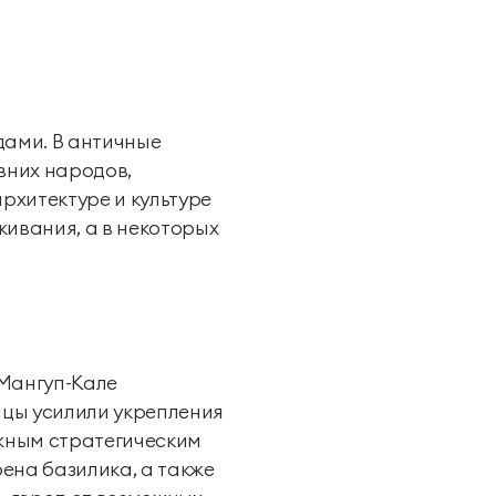
дами. В античные
вних народов,
рхитектуре и культуре
живания, а в некоторых
 Мангуп-Кале
йцы усилили укрепления
ажным стратегическим
ена базилика, а также