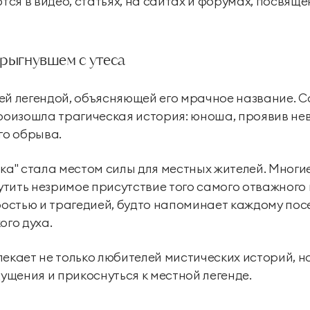
ся в видео, статьях, на сайтах и форумах, посвящ
прыгнувшем с утеса
ей легендой, объясняющей его мрачное название. 
произошла трагическая история: юноша, проявив не
го обрыва.
ка" стала местом силы для местных жителей. Многие 
тить незримое присутствие того самого отважного ю
стью и трагедией, будто напоминает каждому пос
ого духа.
екает не только любителей мистических историй, но 
щения и прикоснуться к местной легенде.