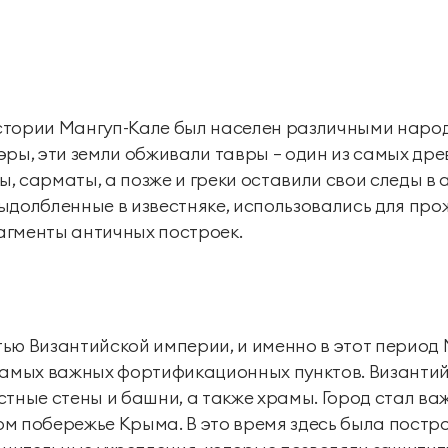
стории Мангуп-Кале был населен различными наро
эры, эти земли обживали тавры — один из самых дре
 сарматы, а позже и греки оставили свои следы в а
ыдолбленные в известняке, использовались для про
агменты античных построек.
стью Византийской империи, и именно в этот период
 самых важных фортификационных пунктов. Византи
стные стены и башни, а также храмы. Город стал в
м побережье Крыма. В это время здесь была постро