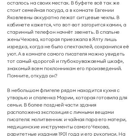
осталось на своих местах. В буфете всё так же
стоит семейная посуда, а в комнате Евгении
Яковлевны аккуратно лежат ситцевые чехлы. В
кабинете кажется, что вот-вот загорится камин, а
старинный телефон начнёт звенеть. В спальне
жены Чехова, которая приезжала в Ялту лишь
изредка, когда не было спектаклей, сохранился её
уют. А в комнате самого писателя можно увидеть
тот самый «дорогой и глубокоуважаемый шкаф»,
знакомый всем поклонникам его произведений.
Помните, откуда он?
В небольшом флигеле рядом находится кухня с
утварью и спаленка Марии, которая готовила для
семьи. В более поздней части здания
расположена экспозиция с личными вещами
писателя: молитвенник и чайная пара его матери,
медицинские инструменты самого Чехова,
раритетные издания 1901 года и его рукописи. На