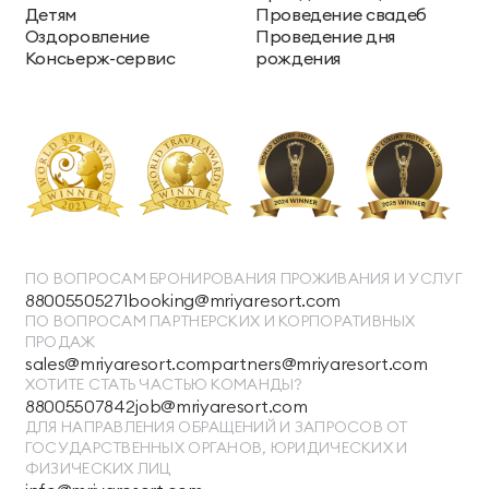
Детям
Проведение свадеб
Оздоровление
Проведение дня
Консьерж-сервис
рождения
ПО ВОПРОСАМ БРОНИРОВАНИЯ ПРОЖИВАНИЯ И УСЛУГ
88005505271
booking@mriyaresort.com
ПО ВОПРОСАМ ПАРТНЕРСКИХ И КОРПОРАТИВНЫХ
ПРОДАЖ
sales@mriyaresort.com
partners@mriyaresort.com
ХОТИТЕ СТАТЬ ЧАСТЬЮ КОМАНДЫ?
88005507842
job@mriyaresort.com
ДЛЯ НАПРАВЛЕНИЯ ОБРАЩЕНИЙ И ЗАПРОСОВ ОТ
ГОСУДАРСТВЕННЫХ ОРГАНОВ, ЮРИДИЧЕСКИХ И
ФИЗИЧЕСКИХ ЛИЦ