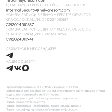
info@mriyaresort.com
ДЕПАРТАМЕНТ ВНУТРЕННЕЙ БЕЗОПАСНОСТИ
Internal.Security@mriyaresort.com
НОМЕРА ЗАПИСИ В ЕДИНОМ РЕЕСТРЕ ОБЪЕКТОВ
КЛАССИФИКАЦИИ: С912024010557
С912024010557
НОМЕРА ЗАПИСИ В ЕДИНОМ РЕЕСТРЕ ОБЪЕКТОВ
КЛАССИФИКАЦИИ: С912024013941
С912024013941
СВЯЗАТЬСЯ В МЕССЕНДЖЕРЕ
НАШИ СОЦСЕТИ
ТЕЛЕФОН ДЛЯ СВЯЗИ
88005505271
Правила проживания СКК «МРИЯ»
Закупки СКК Мрия
Информационная безопасность
Карта курорта
Карта сайта
Карьера в Мрия
ДОПОЛНИТЕЛЬНЫЙ ТЕЛЕФОН ДЛЯ СВЯЗИ
Кодекс корпоративной этики
Комплаенс
О недопущении действий коррупционного характера
+74991107964
Политика в области качества
Политика в отношении обработки персональных данных
СВЯЗАТЬСЯ В МЕССЕНДЖЕРЕ
Политика конфиденциальности
Правовая информация