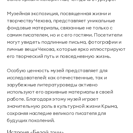
Номера
Проведение дня
Проведение
Лояльность
комплексной
рождения
фотосессий
Teppanyaki
Лобби Бар
Музейная экспозиция, посвященная жизни и
диагностики
Делюкс
Коннект Делюкс
Семейный отдых
творчеству Чехова, представляет уникальные
организма
Аква бар
Органик бар
О курорте
Карта курорта
фондовые материалы, связанные не только с
Семейный люкс
Королевский люкс
День мечты
Эксклюзивные
Экспресс-программы
Пляжный бар Chillout
Чайный дом
самим писателем, но и с его гостями. Посетители
Наша команда
Блог
программы
Делюкс Прайм
Коннект Делюкс
могут увидеть подлинные письма, фотографии и
Услуги и сервис
Сигарный лаунж
Забегаловка
Пресс-центр
Награды
Прайм
личные вещи Чехова, которые ярко иллюстрируют
Специальные
его творческий путь и повседневную жизнь.
Космо
Кофейня «1804»
Яхт-клуб
предложения
Карьера
Партнерам
Супериор Люкс
Пентхаус
оздоровления
Особую ценность музей представляет для
Лаунж-бар «Макао»
Stars Coffee
Закупки
Частые вопросы
Курорт
исследователей: как отечественные, так и
Апартаменты
Фонотека
Черное море
зарубежные литературоведы активно
Журнал Мрия
Проведение мероприятий
используют его архивные материалы в своей
СПА-апартаменты
Апартаменты «Имение
Пиратская бухта
«Тики» Бар Макао
работе. Благодаря этому музей играет
Сёгуна»
Реновация курорта
значительную роль в культурной жизни Крыма,
сохраняя наследие великого писателя для
Тематические парки
Устойчивое развитие
Виллы
будущих поколений.
Японский сад
Винный парк
Контакты
Семейные виллы
Президентские виллы