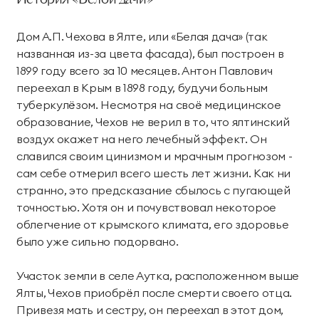
История «Белой дачи»
Парк приключений
Императорские виллы
Дримвуд
Дом А.П. Чехова в Ялте, или «Белая дача» (так
СВЯЗАТЬСЯ В МЕССЕНДЖЕРЕ
названная из-за цвета фасада), был построен в
Винные виллы
1899 году всего за 10 месяцев. Антон Павлович
Для детей
переехал в Крым в 1898 году, будучи больным
Семейные винные
Президентские
туберкулёзом. Несмотря на своё медицинское
Развлекательный
Анимация
виллы
винные виллы
образование, Чехов не верил в то, что ялтинский
центр «Метрополис»
воздух окажет на него лечебный эффект. Он
славился своим цинизмом и мрачным прогнозом -
Парк развлечений
Пиратский галеон
Размещение с
сам себе отмерил всего шесть лет жизни. Как ни
«Дримвуд»
«Полундра»
животными
странно, это предсказание сбылось с пугающей
Номера для малышей
Услуги няни
точностью. Хотя он и почувствовал некоторое
облегчение от крымского климата, его здоровье
Детский клуб
День рождения для
было уже сильно подорвано.
детей
Участок земли в селе Аутка, расположенном выше
Ялты, Чехов приобрёл после смерти своего отца.
Спорт и активный отдых
Привезя мать и сестру, он переехал в этот дом,