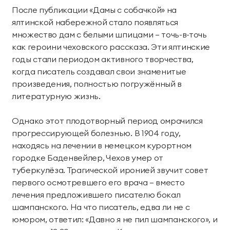
территории курорта
После публикации «Дамы с собачкой» на
ялтинской набережной стало появляться
Групповые экскурсии
множество дам с белыми шпицами — точь-в-точь
как героини чеховского рассказа. Эти ялтинские
годы стали периодом активного творчества,
когда писатель создавал свои знаменитые
произведения, полностью погружённый в
литературную жизнь.
Однако этот плодотворный период омрачился
прогрессирующей болезнью. В 1904 году,
находясь на лечении в немецком курортном
городке Баденвейлер, Чехов умер от
туберкулёза. Трагической иронией звучит совет
первого осмотревшего его врача — вместо
лечения предложившего писателю бокал
шампанского. На что писатель, едва ли не с
юмором, ответил: «Давно я не пил шампанского», и