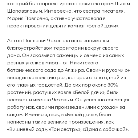
который был спроектирован архитектором Львом
Тренажерный зал
Игровой зал
Шаповаловым. Интересно, что сестра писателя,
Фитнес студия
Бассейны
Мария Павловна, активно участвовала в
проектировании девяти комнат «Белой дачи».
Теннисные корты
Падел
Антон Павлович Чехов активно занимался
благоустройством территории вокруг своего
Морские развлечения
дома. Он заказывал саженцы и семена из самых
разных уголков мира — от Никитского
Яхты
Пляж
ботанического сада до Алжира. Своими руками он
Дайвинг
Морские развлечения
высадил коллекцию роз, которая стала одной из
его главных гордостей. До сих пор около 30%
Парусный клуб
Яхт-клуб «Мрия»
растений, растущих возле «Белой дачи», были
посажены именно Чеховым. Он успешно совмещал
Маяк Мечты
работу над своими произведениями с уходом за
садом. Именно здесь, в «Белой даче», были
Экскурсии
написаны такие великие произведения, как
«Вишневый сад», «Три сестры», «Дама с собачкой».
Экскурсии на
Экскурсии по Крыму