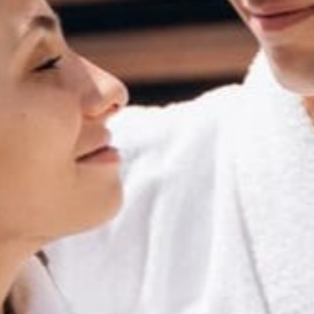
Тренажерный зал
Игровой зал
Фитнес студия
Бассейны
Теннисные корты
Падел
Морские развлечения
Яхты
Пляж
Дайвинг
Морские развлечения
Парусный клуб
Яхт-клуб «Мрия»
Маяк Мечты
Экскурсии
Экскурсии на
Экскурсии по Крыму