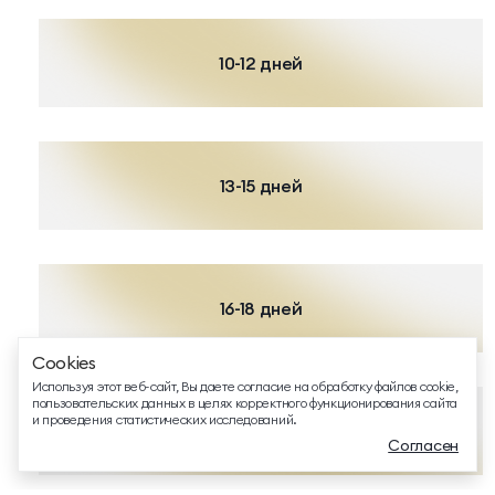
10-12 дней
ТЕЛЕФОН ДЛЯ СВЯЗИ
88005505271
13-15 дней
ДОПОЛНИТЕЛЬНЫЙ ТЕЛЕФОН ДЛЯ СВЯЗИ
+74991107964
СВЯЗАТЬСЯ В МЕССЕНДЖЕРЕ
16-18 дней
Cookies
EMAIL ДЛЯ ВОПРОСОВ И ПОЖЕЛАНИЙ
Используя этот веб-сайт, Вы даете согласие на обработку файлов cookie,
info@mriyaresort.com
пользовательских данных в целях корректного функционирования сайта
и проведения статистических исследований.
19-21 день
Согласен