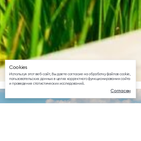
ТЕЛЕФОН ДЛЯ СВЯЗИ
88005505271
ДОПОЛНИТЕЛЬНЫЙ ТЕЛЕФОН ДЛЯ СВЯЗИ
+74991107964
СВЯЗАТЬСЯ В МЕССЕНДЖЕРЕ
Cookies
EMAIL ДЛЯ ВОПРОСОВ И ПОЖЕЛАНИЙ
Используя этот веб-сайт, Вы даете согласие на обработку файлов cookie,
info@mriyaresort.com
пользовательских данных в целях корректного функционирования сайта
и проведения статистических исследований.
Согласен
Меню
Забронировать
Связаться