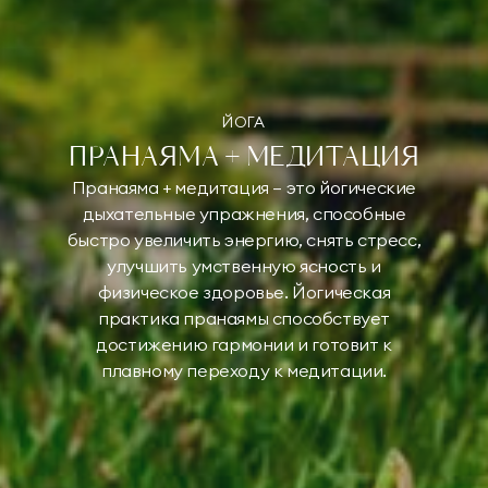
ЙОГА
ПРАНАЯМА + МЕДИТАЦИЯ
Пранаяма + медитация — это йогические
дыхательные упражнения, способные
быстро увеличить энергию, снять стресс,
улучшить умственную ясность и
физическое здоровье. Йогическая
практика пранаямы способствует
достижению гармонии и готовит к
плавному переходу к медитации.