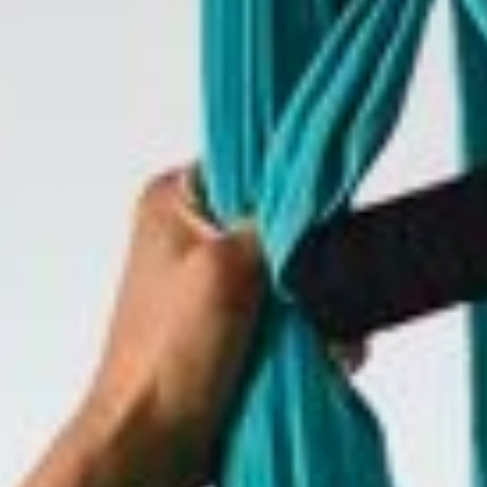
Тренажерный зал
Игровой зал
Фитнес студия
Бассейны
Теннисные корты
Падел
Морские развлечения
Яхты
Пляж
Дайвинг
Морские развлечения
Парусный клуб
Яхт-клуб «Мрия»
Маяк Мечты
Экскурсии
Экскурсии на
Экскурсии по Крыму