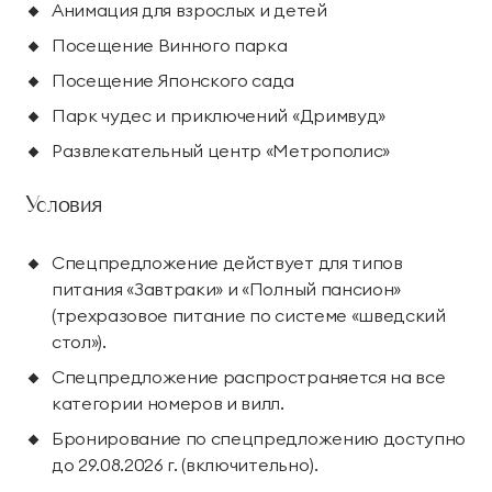
Анимация для взрослых и детей
Тренажерный зал
Игровой зал
Посещение Винного парка
Фитнес студия
Бассейны
Посещение Японского сада
Теннисные корты
Падел
Парк чудес и приключений «Дримвуд»
Развлекательный центр «Метрополис»
Морские развлечения
Условия
Яхты
Пляж
Спецпредложение действует для типов
Дайвинг
Морские развлечения
питания «Завтраки» и «Полный пансион»
(трехразовое питание по системе «шведский
Парусный клуб
Яхт-клуб «Мрия»
стол»).
Маяк Мечты
Спецпредложение распространяется на все
категории номеров и вилл.
Экскурсии
Бронирование по спецпредложению доступно
до 29.08.2026 г. (включительно).
Экскурсии на
Экскурсии по Крыму