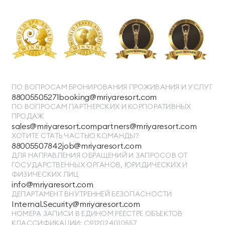
ПО ВОПРОСАМ БРОНИРОВАНИЯ ПРОЖИВАНИЯ И УСЛУГ
88005505271
booking@mriyaresort.com
ПО ВОПРОСАМ ПАРТНЕРСКИХ И КОРПОРАТИВНЫХ
ПРОДАЖ
sales@mriyaresort.com
partners@mriyaresort.com
ХОТИТЕ СТАТЬ ЧАСТЬЮ КОМАНДЫ?
88005507842
job@mriyaresort.com
ДЛЯ НАПРАВЛЕНИЯ ОБРАЩЕНИЙ И ЗАПРОСОВ ОТ
ГОСУДАРСТВЕННЫХ ОРГАНОВ, ЮРИДИЧЕСКИХ И
ФИЗИЧЕСКИХ ЛИЦ
info@mriyaresort.com
ДЕПАРТАМЕНТ ВНУТРЕННЕЙ БЕЗОПАСНОСТИ
Internal.Security@mriyaresort.com
НОМЕРА ЗАПИСИ В ЕДИНОМ РЕЕСТРЕ ОБЪЕКТОВ
КЛАССИФИКАЦИИ: С912024010557