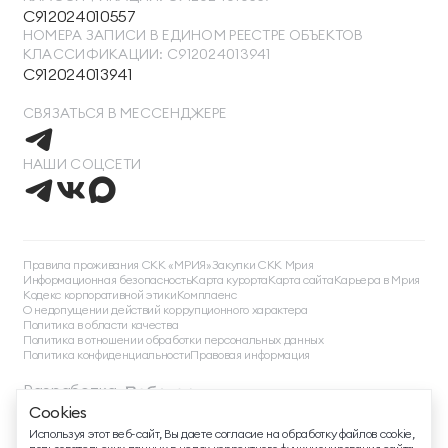
С912024010557
НОМЕРА ЗАПИСИ В ЕДИНОМ РЕЕСТРЕ ОБЪЕКТОВ
КЛАССИФИКАЦИИ: С912024013941
С912024013941
СВЯЗАТЬСЯ В МЕССЕНДЖЕРЕ
НАШИ СОЦСЕТИ
ТЕЛЕФОН ДЛЯ СВЯЗИ
88005505271
Правила проживания СКК «МРИЯ»
Закупки СКК Мрия
Информационная безопасность
Карта курорта
Карта сайта
Карьера в Мрия
ДОПОЛНИТЕЛЬНЫЙ ТЕЛЕФОН ДЛЯ СВЯЗИ
Кодекс корпоративной этики
Комплаенс
О недопущении действий коррупционного характера
+74991107964
Политика в области качества
Политика в отношении обработки персональных данных
СВЯЗАТЬСЯ В МЕССЕНДЖЕРЕ
Политика конфиденциальности
Правовая информация
Разработка
Cookies
EMAIL ДЛЯ ВОПРОСОВ И ПОЖЕЛАНИЙ
©
2026
, Mriya Все права защищены
Используя этот веб-сайт, Вы даете согласие на обработку файлов cookie,