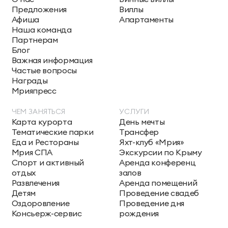
Предложения
Виллы
Афиша
Апартаменты
Наша команда
Партнерам
Блог
Важная информация
Частые вопросы
Награды
Мрияпресс
ЧЕМ ЗАНЯТЬСЯ
УСЛУГИ
Карта курорта
День мечты
Тематические парки
Трансфер
Еда и Рестораны
Яхт-клуб «Мрия»
Мрия СПА
Экскурсии по Крыму
Спорт и активный
Аренда конференц
отдых
залов
Развлечения
Аренда помещений
Детям
Проведение свадеб
Оздоровление
Проведение дня
Консьерж-сервис
рождения