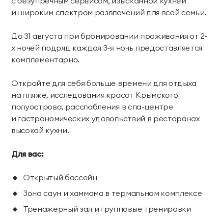
с безупречным сервисом, изысканной кухней
и широким спектром развлечений для всей семьи.
Парк приключений
Императорские виллы
Дримвуд
СВЯЗАТЬСЯ В МЕССЕНДЖЕРЕ
До 31 августа при бронировании проживания от 2-
Винные виллы
х ночей подряд каждая 3-я ночь предоставляется
Для детей
комплементарно.
Семейные винные
Президентские
Развлекательный
Анимация
Откройте для себя больше времени для отдыха
виллы
винные виллы
центр «Метрополис»
на пляже, исследования красот Крымского
полуострова, расслабления в спа-центре
Парк развлечений
Пиратский галеон
Размещение с
и гастрономических удовольствий в ресторанах
«Дримвуд»
«Полундра»
животными
высокой кухни.
Номера для малышей
Услуги няни
Для вас:
Детский клуб
День рождения для
детей
Открытый бассейн
Зона саун и хаммама в термальном комплексе
Спорт и активный отдых
Тренажерный зал и групповые тренировки