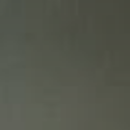
Тренажерный зал
Игровой зал
Фитнес студия
Бассейны
Теннисные корты
Падел
Морские развлечения
Яхты
Пляж
Дайвинг
Морские развлечения
Парусный клуб
Яхт-клуб «Мрия»
Маяк Мечты
Экскурсии
Экскурсии на
Экскурсии по Крыму