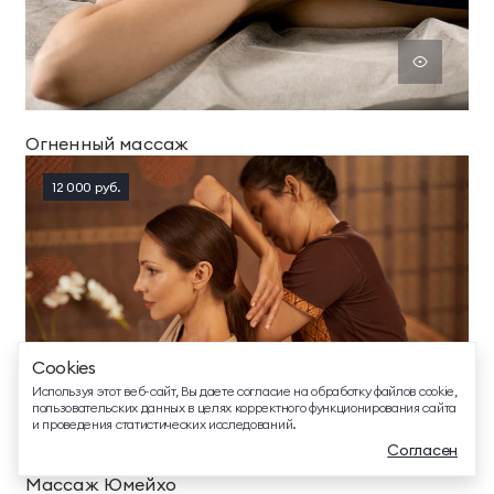
Огненный массаж
ТЕЛЕФОН ДЛЯ СВЯЗИ
88005505271
12 000 руб.
ДОПОЛНИТЕЛЬНЫЙ ТЕЛЕФОН ДЛЯ СВЯЗИ
+74991107964
СВЯЗАТЬСЯ В МЕССЕНДЖЕРЕ
Cookies
EMAIL ДЛЯ ВОПРОСОВ И ПОЖЕЛАНИЙ
Используя этот веб-сайт, Вы даете согласие на обработку файлов cookie,
info@mriyaresort.com
пользовательских данных в целях корректного функционирования сайта
и проведения статистических исследований.
Согласен
Массаж Юмейхо