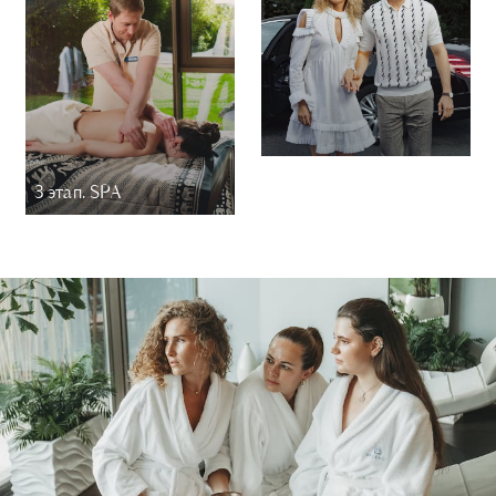
SPA-День с
3 этап. SPA
трансфером