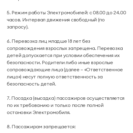
Тренажерный зал
Игровой зал
5. Режим работы Электромобилей: с 08.00 до 24.00
Фитнес студия
Бассейны
часов. Интервал движения свободный (по
запросу).
Теннисные корты
Падел
6. Перевозка лиц младше 18 лет без
Морские развлечения
сопровождения взрослых запрещена. Перевозка
детей допускается при условии обеспечения их
Яхты
Пляж
безопасности. Родители либо иные взрослые
сопровождающие лица (далее – «Ответственное
Дайвинг
Морские развлечения
лицо») несут полную ответственность за
безопасность детей.
Парусный клуб
Яхт-клуб «Мрия»
7. Посадка (высадка) пассажиров осуществляется
Маяк Мечты
по их требованию и только после полной
остановки Электромобиля.
Экскурсии
8. Пассажирам запрещается:
Экскурсии на
Экскурсии по Крыму