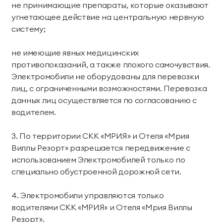
не принимающие препараты, которые оказывают
Парк приключений
угнетающее действие на центральную нервную
Императорские виллы
Дримвуд
систему;
СВЯЗАТЬСЯ В МЕССЕНДЖЕРЕ
Винные виллы
не имеющие явных медицинских
Для детей
противопоказаний, а также плохого самочувствия.
Семейные винные
Президентские
Электромобили не оборудованы для перевозки
Развлекательный
Анимация
виллы
винные виллы
лиц, с ограниченными возможностями. Перевозка
центр «Метрополис»
данных лиц осуществляется по согласованию с
Парк развлечений
Пиратский галеон
водителем.
Размещение с
«Дримвуд»
«Полундра»
животными
3. По территории СКК «МРИЯ» и Отеля «Мрия
Номера для малышей
Услуги няни
Виллы Резорт» разрешается передвижение с
использованием Электромобилей только по
Детский клуб
День рождения для
специально обустроенной дорожной сети.
детей
4. Электромобили управляются только
Спорт и активный отдых
водителями СКК «МРИЯ» и Отеля «Мрия Виллы
Резорт».