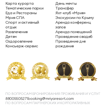
Карта курорта
День мечты
Тематические парки
Трансфер
Еда и Рестораны
Яхт-клуб «Мрия»
Мрия СПА
Экскурсии по Крыму
Спорт и активный
Аренда конференц
отдых
залов
Развлечения
Аренда помещений
Детям
Проведение свадеб
Оздоровление
Проведение дня
Консьерж-сервис
рождения
ПО ВОПРОСАМ БРОНИРОВАНИЯ ПРОЖИВАНИЯ И УСЛУГ
88005505271
booking@mriyaresort.com
ПО ВОПРОСАМ ПАРТНЕРСКИХ И КОРПОРАТИВНЫХ