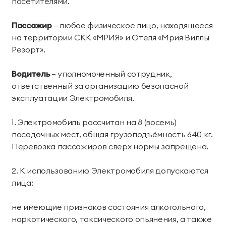
посетителями.
Номера
Проведение дня
Проведение
Лояльность
комплексной
рождения
фотосессий
Teppanyaki
Лобби Бар
диагностики
Пассажир
– любое физическое лицо, находящееся
Делюкс
Коннект Делюкс
Семейный отдых
организма
Аква бар
Органик бар
на территории СКК «МРИЯ» и Отеля «Мрия Виллы
О курорте
Карта курорта
Семейный люкс
Королевский люкс
Резорт».
День мечты
Эксклюзивные
Экспресс-программы
Пляжный бар Chillout
Чайный дом
Наша команда
Блог
программы
Делюкс Прайм
Коннект Делюкс
Водитель
– уполномоченный сотрудник,
Услуги и сервис
Сигарный лаунж
Забегаловка
Пресс-центр
Награды
Прайм
ответственный за организацию безопасной
Специальные
эксплуатации Электромобиля.
Космо
Кофейня «1804»
Яхт-клуб
предложения
Карьера
Партнерам
Супериор Люкс
Пентхаус
оздоровления
Лаунж-бар «Макао»
Stars Coffee
1. Электромобиль рассчитан на 8 (восемь)
Закупки
Частые вопросы
Курорт
Апартаменты
посадочных мест, общая грузоподъёмность 640 кг.
Фонотека
Черное море
Журнал Мрия
Перевозка пассажиров сверх нормы запрещена.
Проведение мероприятий
СПА-апартаменты
Апартаменты «Имение
Пиратская бухта
«Тики» Бар Макао
Сёгуна»
2. К использованию Электромобиля допускаются
Реновация курорта
лица:
Тематические парки
Устойчивое развитие
Виллы
не имеющие признаков состояния алкогольного,
Японский сад
Винный парк
наркотического, токсического опьянения, а также
Контакты
Семейные виллы
Президентские виллы