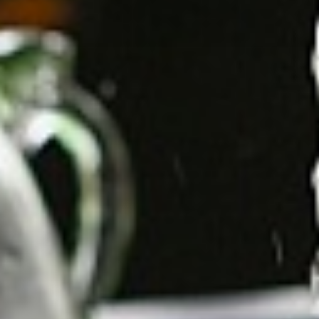
Тренажерный зал
Игровой зал
Фитнес студия
Бассейны
Теннисные корты
Падел
Морские развлечения
Яхты
Пляж
Дайвинг
Морские развлечения
Парусный клуб
Яхт-клуб «Мрия»
Маяк Мечты
Экскурсии
Экскурсии на
Экскурсии по Крыму