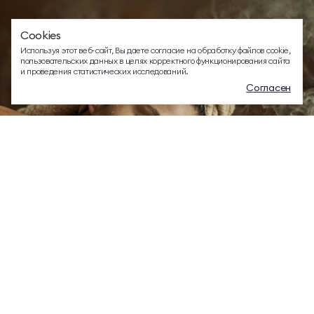
Cookies
EMAIL ДЛЯ ВОПРОСОВ И ПОЖЕЛАНИЙ
Используя этот веб-сайт, Вы даете согласие на обработку файлов cookie,
info@mriyaresort.com
пользовательских данных в целях корректного функционирования сайта
и проведения статистических исследований.
Согласен
Меню
Забронировать
Связаться