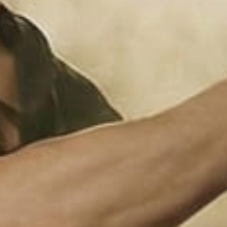
Тренажерный зал
Игровой зал
Фитнес студия
Бассейны
Теннисные корты
Падел
Морские развлечения
Яхты
Пляж
Дайвинг
Морские развлечения
Парусный клуб
Яхт-клуб «Мрия»
Маяк Мечты
Экскурсии
Экскурсии на
Экскурсии по Крыму