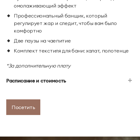
омолаживающий эффект
Профессиональный банщик, который
регулирует жар и следит, чтобы вам было
комфортно
Две паузы на чаепитие
Комплект текстиля для бани: халат, полотенце
*За дополнительную плату
Расписание и стоимость
ТЕЛЕФОН ДЛЯ СВЯЗИ
88005505271
Посетить
ДОПОЛНИТЕЛЬНЫЙ ТЕЛЕФОН ДЛЯ СВЯЗИ
+74991107964
СВЯЗАТЬСЯ В МЕССЕНДЖЕРЕ